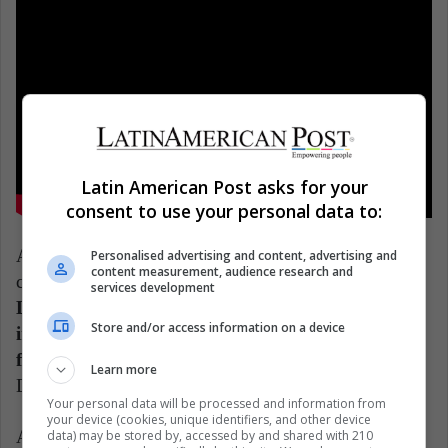
Latin American Post asks for your
consent to use your personal data to:
Además, están Poblado, donde hace un trabajo
Personalised advertising and content, advertising and
content measurement, audience research and
colaborativo muy interesante su compatriota Karol G.
services development
Lo mismo ocurre con One Day, donde trabaja la
Store and/or access information on a device
inglesa Dua Lipa, algo sorpresivo para los
fanáticos.
Perra, con la trapera de República
Learn more
Dominicana, Tokischa, también se destaca.
Your personal data will be processed and information from
your device (cookies, unique identifiers, and other device
A lo largo de todas estas canciones, J Balvin muestra
data) may be stored by, accessed by and shared with 210