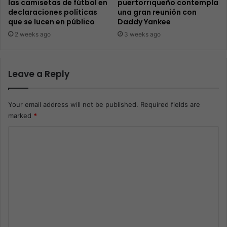
las camisetas de fútbol en
puertorriqueño contempla
declaraciones políticas
una gran reunión con
que se lucen en público
Daddy Yankee
2 weeks ago
3 weeks ago
Leave a Reply
Your email address will not be published.
Required fields are
marked
*
C
o
m
m
e
n
t