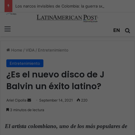
Los narcos invisibles de Colombia: la guerra secreta por la verdad, el poder y la nueva economía de la droga
Menu
EN
S
Home
/
VIDA
/
Entretenimiento
Entretenimiento
¿Es el nuevo disco de J
Balvin un éxito latino?
Ariel Cipolla
S
September 14, 2021
220
e
3 minutos de lectura
n
d
El artista colombiano, uno de los más populares de
a