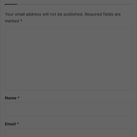
Your email address will not be published.
Required fields are
marked
*
C
o
m
m
e
n
t
*
Name
*
Email
*