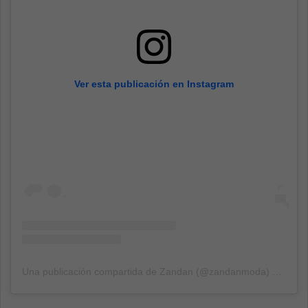
Ver esta publicación en Instagram
Una publicación compartida de Zandan (@zandanmoda)
el
5 Feb