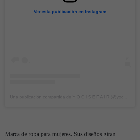
Ver esta publicación en Instagram
Una publicación compartida de Y O C I S E F A I R (@yocisefair)
e
Marca de ropa para mujeres. Sus diseños giran