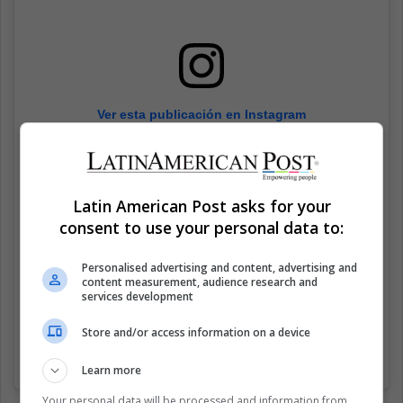
Ver esta publicación en Instagram
Latin American Post asks for your
consent to use your personal data to:
Personalised advertising and content, advertising and
content measurement, audience research and
services development
Store and/or access information on a device
Una publicación compartida de RICARDO PAVA (@ricardopava)
e
Learn more
Your personal data will be processed and information from