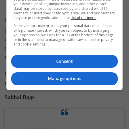
your device (cookies, unique identifiers, and other device
data) may be stored by, accessed by and shared with 210
partners, or used specifically by this site. We and our partners
may use precise geolocation data.
List of partners.
Muy querido entre las altas esferas empresariales y
Some vendors may process your personal data on the basis
políticas del país, Ricardo Pava ha asesorado durante
of legitimate interest, which you can object to by managing
your options below. Look for a link at the bottom of this page
décadas a los hombres más poderosos y es uno de los
or in the site menu to manage or withdraw consent in privacy
and cookie settings.
diseñadores más prestigiosos del llamado 'working
wear'.
Consent
Lea también:
¿Era Karl Lagerfeld el héroe que
Manage options
nos pintan?
Sabbai Bags