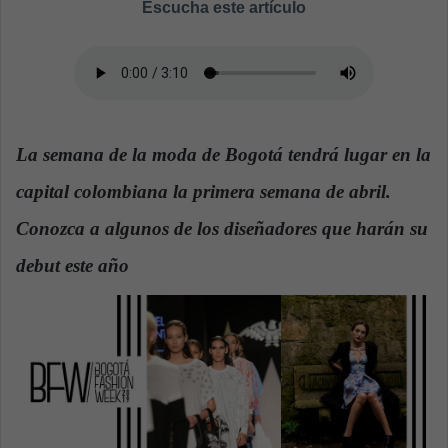
Escucha este artículo
n
d
a
n
e
m
La semana de la moda de Bogotá tendrá lugar en la
a
i
capital colombiana la primera semana de abril.
l
Conozca a algunos de los diseñadores que harán su
debut este año