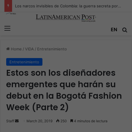
Los narcos invisibles de Colombia: la guerra secreta por la verdad, el poder y la nueva economía de la droga
Menu
EN
S
Home
/
VIDA
/
Entretenimiento
Entretenimiento
Estos son los diseñadores
emergentes que harán su
debut en la Bogotá Fashion
Week (Parte 2)
Staff
S
March 20, 2019
250
4 minutos de lectura
e