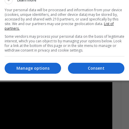
Learn more
opular actual, los vientos soplan muy a favor en los
Your personal data will be processed and information from your device
(cookies, unique identifiers, and other device data) may be stored by,
accessed by and shared with 210 partners, or used specifically by this
site. We and our partners may use precise geolocation data.
List of
partners.
l universo de Tolkien
Some vendors may process your personal data on the basis of legitimate
s de Poder", precuela de la trilogía de "El
interest, which you can object to by managing your options below. Look
for a link at the bottom of this page or in the site menu to manage or
detalle de esta serie es que los productores sí
withdraw consent in privacy and cookie settings.
historia acorde a lo que muchos conocemos, ya que
 solo dejó algunas notas sin ninguna historia en
Manage options
Consent