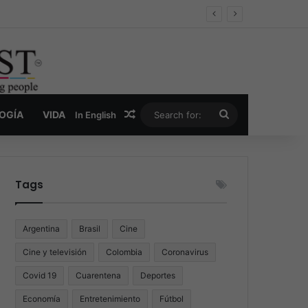
er y la nueva economía de la droga
Random Article
Search
LOGÍA
VIDA
In English
for:
Tags
Argentina
Brasil
Cine
Cine y televisión
Colombia
Coronavirus
Covid 19
Cuarentena
Deportes
Economía
Entretenimiento
Fútbol