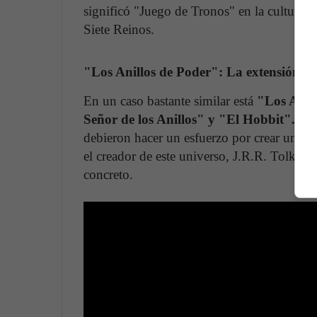
significó "Juego de Tronos" en la cultura p
Siete Reinos.
"Los Anillos de Poder": La extensión de
En un caso bastante similar está
"Los Anillo
Señor de los Anillos" y "El Hobbit".
El 
debieron hacer un esfuerzo por crear una 
el creador de este universo, J.R.R. Tolkien,
concreto.