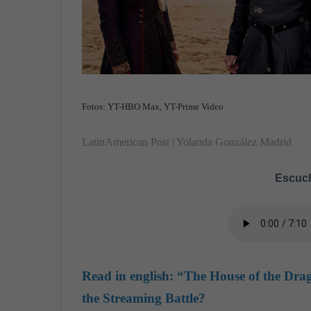
Fotos: YT-HBO Max, YT-Prime Video
LatinAmerican Post | Yolanda González Madrid
Escuch
Read in english:
“The House of the Dra
the Streaming Battle?