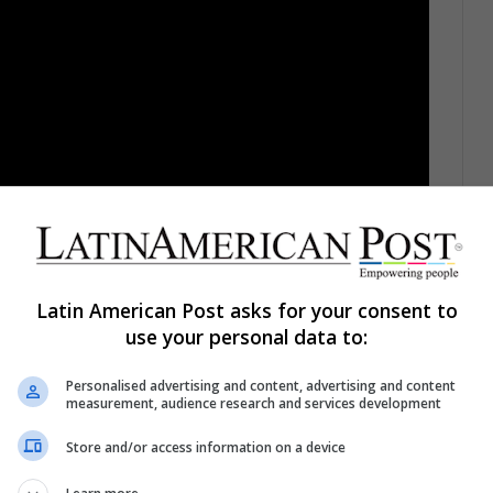
Latin American Post asks for your consent to
use your personal data to:
Personalised advertising and content, advertising and content
 sentarse en el Trono de Hierro son parte de los
measurement, audience research and services development
a engancharse con la fantasía medieval.
La fe de
Store and/or access information on a device
y saben que los casi 200 millones de dólares de
dida.
Entre la nostalgia y el fenómeno que