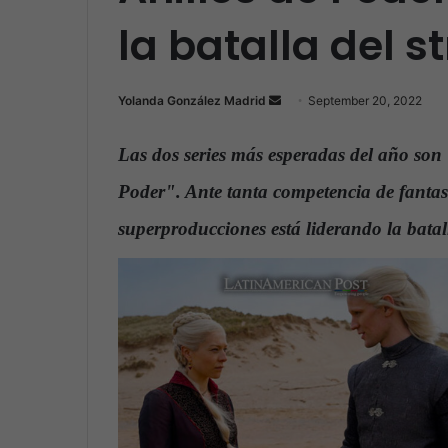
la batalla del 
Yolanda González Madrid
S
September 20, 2022
e
n
Las dos series más esperadas del año so
d
Poder". Ante tanta competencia de fantas
a
n
superproducciones está liderando la batal
e
m
a
i
l