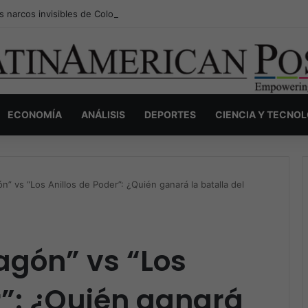
s narcos invisibles de Colombia: la guerra secreta por la verdad, el pod
ECONOMÍA
ANÁLISIS
DEPORTES
CIENCIA Y TECNO
n” vs “Los Anillos de Poder”: ¿Quién ganará la batalla del
agón” vs “Los
r”: ¿Quién ganará