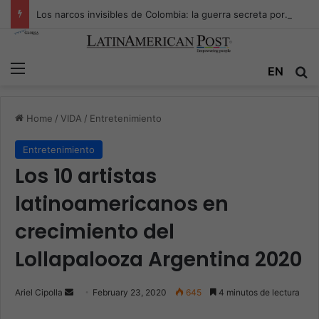
Los narcos invisibles de Colombia: la guerra secreta por la verdad, el poder y la nueva economía de la droga
Menu
EN
S
Home
/
VIDA
/
Entretenimiento
Entretenimiento
Los 10 artistas
latinoamericanos en
crecimiento del
Lollapalooza Argentina 2020
Ariel Cipolla
S
February 23, 2020
645
4 minutos de lectura
e