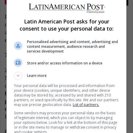
Por lo tanto, podemos ver una propuesta que
Latin American Post asks for your
mantiene las características clásicas del rap, aunque
consent to use your personal data to:
aplicándole un
toque muy especial en estilo lo-fi,
con letras verdaderamente profundas.
Personalised advertising and content, advertising and
content measurement, audience research and
services development
7. Zoe Gotusso
Store and/or access information on a device
Zoe Gotusso, según lo que menciona el medio La
Learn more
Nación, es una artista que comenzó haciendo covers
de Amy Winehouse.
También es conocida por
Your personal data will be processed and information from
your device (cookies, unique identifiers, and other device
haber formado parte de Salvapantallas, un
data) may be stored by, accessed by and shared with 210
partners, or used specifically by this site. We and our partners
proyecto musical acústico de distintas reversiones
may use precise geolocation data.
List of partners.
de temas de grandes artistas argentinos
, como Fito
Some vendors may process your personal data on the basis
Páez, Charly García o Luis Alberto Spinetta.
of legitimate interest, which you can object to by managing
your options below. Look for a link at the bottom of this page
or in the site menu to manage or withdraw consent in privacy
8. El mató a un policía motorizado
and cookie settings.