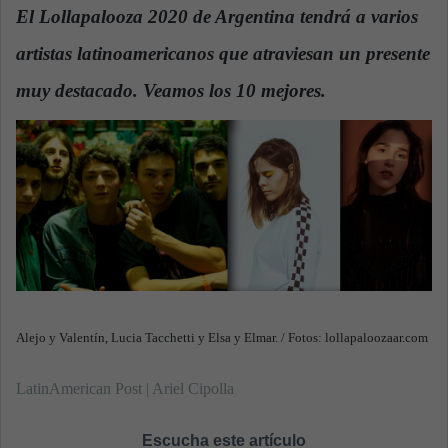
n
El Lollapalooza 2020 de Argentina tendrá a varios
d
artistas latinoamericanos que atraviesan un presente
a
n
muy destacado. Veamos los 10 mejores.
e
m
a
i
l
Alejo y Valentín, Lucia Tacchetti y Elsa y Elmar. / Fotos: lollapaloozaar.com
LatinAmerican Post | Ariel Cipolla
Escucha este artículo