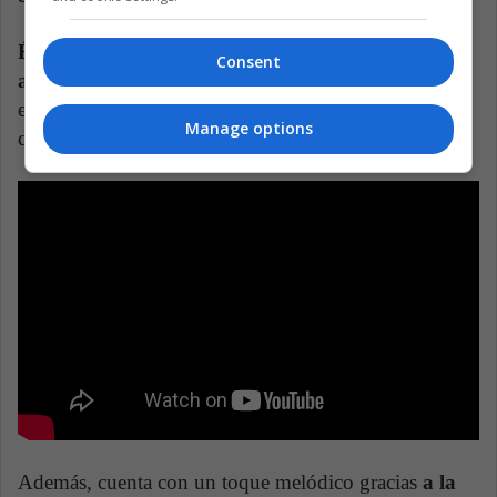
Él Mató a un Policía Motorizado es una banda
Consent
argentina de indie rock.
Con un sonido atrapante y
ecléctico, la banda sabe utilizar muy bien las guitarras
Manage options
distorsionadas con un tono eléctrico.
Además, cuenta con un toque melódico gracias
a la