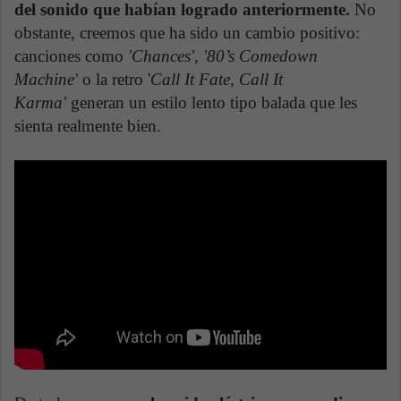
del sonido que habían logrado anteriormente.
No
obstante, creemos que ha sido un cambio positivo:
canciones como
'Chances'
,
'80’s Comedown
Machine'
o la retro '
Call It Fate, Call It
Karma'
generan un estilo lento tipo balada que les
sienta realmente bien.