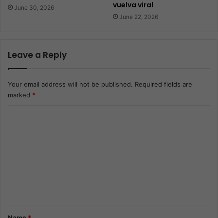
vuelva viral
June 30, 2026
June 22, 2026
Leave a Reply
Your email address will not be published.
Required fields are
marked
*
C
o
m
m
e
n
t
*
Name
*