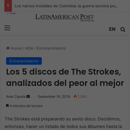
Los narcos invisibles de Colombia: la guerra secreta por la verdad, el poder y la nueva economía de la droga
Menu
EN
S
Home
/
VIDA
/
Entretenimiento
Entretenimiento
Los 5 discos de The Strokes,
analizados del peor al mejor
Ariel Cipolla
S
September 16, 2019
1,240
e
4 minutos de lectura
n
d
The Strokes está preparando su sexto disco. Decidimos,
a
entonces, hacer un listado de todos sus álbumes hasta la