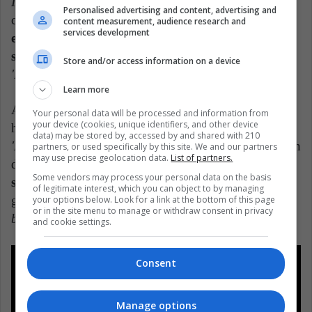
It'
es un CD espectacular y que tiene una gran
Personalised advertising and content, advertising and
cantidad de fanáticos a lo largo del planeta. Inclusive,
content measurement, audience research and
services development
el medio británico The Guardian lo considera el
segundo mejor álbum del siglo XXI,
solo detrás de
Store and/or access information on a device
'Back to Black'
, de Amy Winehouse.
Learn more
A pesar de tener canciones geniales, como la
Your personal data will be processed and information from
your device (cookies, unique identifiers, and other device
homónima al disco debut,
'Barely Legal', 'Someday',
data) may be stored by, accessed by and shared with 210
'Last Nite'
o
'Hard to Explain'
, se trata de una cuestión
partners, or used specifically by this site. We and our partners
may use precise geolocation data.
List of partners.
de gustos:
la atmósfera sonora se siente bastante
Some vendors may process your personal data on the basis
sucia
(no fue un error, sino una decisión artística del
of legitimate interest, which you can object to by managing
grupo), lo cual refuerza los estereotipos de ser una
your options below. Look for a link at the bottom of this page
or in the site menu to manage or withdraw consent in privacy
banda de garage
, al menos en ese entonces.
and cookie settings.
Consent
Manage options