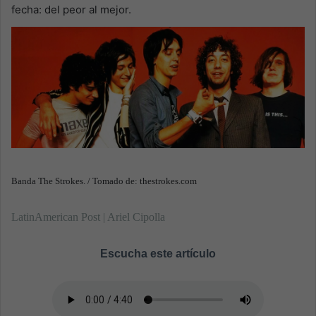
n
fecha: del peor al mejor.
e
m
a
i
l
Banda The Strokes. / Tomado de: thestrokes.com
LatinAmerican Post | Ariel Cipolla
Escucha este artículo