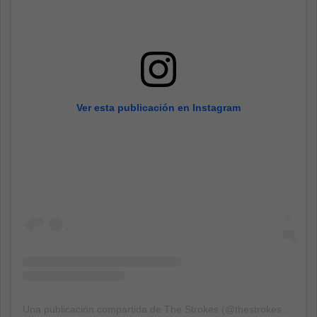
Ver esta publicación en Instagram
Una publicación compartida de The Strokes (@thestrokes)
el
23 