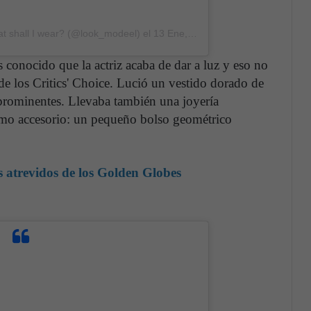
t shall I wear? (@look_modeel)
el
13 Ene, 2020 a las 3:37 PST
 conocido que la actriz acaba de dar a luz y eso no
de los Critics' Choice. Lució un vestido dorado de
 prominentes. Llevaba también una joyería
Como accesorio: un pequeño bolso geométrico
s atrevidos de los Golden Globes