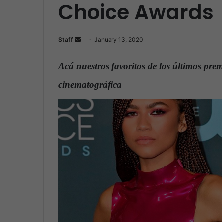
Choice Awards
Staff
S
January 13, 2020
e
n
Acá nuestros favoritos de los últimos prem
d
cinematográfica
.
a
n
e
m
a
i
l