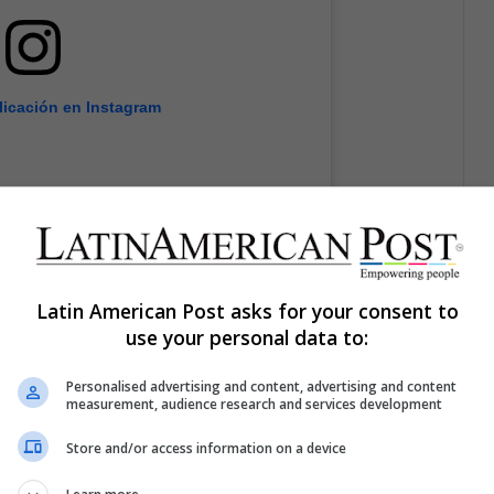
licación en Instagram
Latin American Post asks for your consent to
use your personal data to:
Personalised advertising and content, advertising and content
measurement, audience research and services development
Store and/or access information on a device
at shall I wea(@look_modeel)
el
13 Ene, 2020 a las 3:36 PST