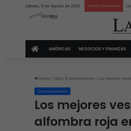
Sábado, 8 de Agosto de 2026
Análisis Última Hora
Lo
INICIO
AMÉRICAS
NEGOCIOS Y FINANZAS
Home
/
VIDA
/
Entretenimiento
/
Los mejores vestid
Entretenimiento
Los mejores ves
alfombra roja en