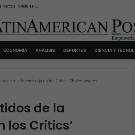
s narcos invisibles de Colombia: la guerra secreta por la verdad, el pod
ECONOMÍA
ANÁLISIS
DEPORTES
CIENCIA Y TECNO
os de la alfombra roja en los Critics’ Choice Awards
tidos de la
 los Critics’