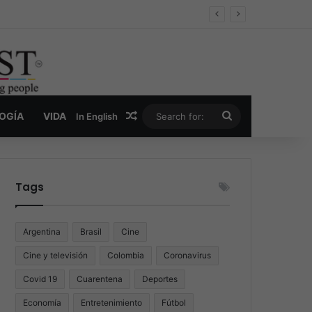
er y la nueva economía de la droga
Random Article
Search
LOGÍA
VIDA
In English
for:
Tags
Argentina
Brasil
Cine
Cine y televisión
Colombia
Coronavirus
Covid 19
Cuarentena
Deportes
Economía
Entretenimiento
Fútbol