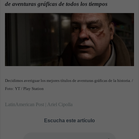
n
de aventuras gráficas de todos los tiempos
.
e
m
a
i
l
Decidimos averiguar los mejores títulos de aventuras gráficas de la historia. /
Foto: YT / Play Station
LatinAmerican Post | Ariel Cipolla
Escucha este artículo