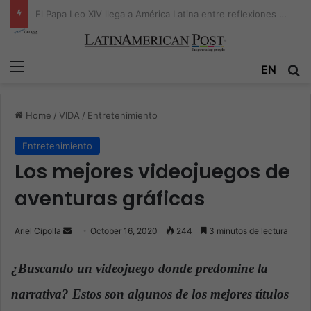
Titán peruano se despide: El legado de Mario Vargas Llosa
Menu
EN
S
Home
/
VIDA
/
Entretenimiento
Entretenimiento
Los mejores videojuegos de
aventuras gráficas
Ariel Cipolla
S
October 16, 2020
244
3 minutos de lectura
e
n
¿Buscando un videojuego donde predomine la
d
narrativa? Estos son algunos de los mejores títulos
a