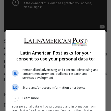
Sin embargo, justamente su personalidad de
antihéroe es lo que permite que le agarremos
Latin American Post asks for your
cariño con el pasar del tiempo.
Por lo tanto, estamos
consent to use your personal data to:
presentes en un planeta lleno de chatarra, donde se
intentará abandonar el lugar, teniendo que realizar
Personalised advertising and content, advertising and
distintas “misiones” y conectándose con los otros seres
content measurement, audience research and
services development
humanos.
Store and/or access information on a device
Heavy Rain
Learn more
Por último, un título del 2010 que, a diferencia de los
Your personal data will be processed and information from
your device (cookies, unique identifiers, and other device