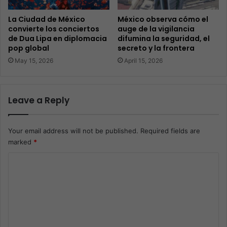
La Ciudad de México
México observa cómo el
convierte los conciertos
auge de la vigilancia
de Dua Lipa en diplomacia
difumina la seguridad, el
pop global
secreto y la frontera
May 15, 2026
April 15, 2026
Leave a Reply
Your email address will not be published.
Required fields are
marked
*
C
o
m
m
e