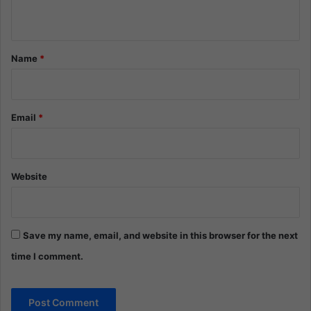
n
t
*
Name
*
Email
*
Website
Save my name, email, and website in this browser for the next
time I comment.