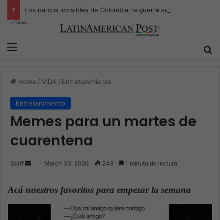
Los narcos invisibles de Colombia: la guerra secreta por la verdad, el poder y la nueva economía de la droga
Menu
S
Home
/
VIDA
/
Entretenimiento
Entretenimiento
Memes para un martes de
cuarentena
Staff
S
March 30, 2020
243
1 minuto de lectura
e
n
Acá nuestros favoritos para empezar la semana
,
d
a