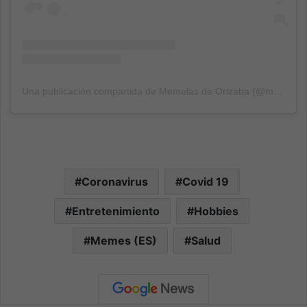
Una publicación compartida de Memelas de Orizaba (@memelasdeorizaba)
Coronavirus
Covid 19
Entretenimiento
Hobbies
Memes (ES)
Salud