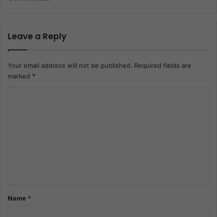
Leave a Reply
Your email address will not be published.
Required fields are
marked
*
C
o
m
m
e
n
t
*
Name
*