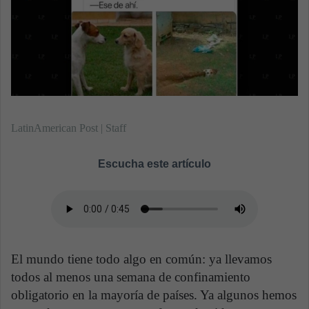
n
e
m
a
i
l
LatinAmerican Post | Staff
Escucha este artículo
El mundo tiene todo algo en común: ya llevamos
todos al menos una semana de confinamiento
obligatorio en la mayoría de países. Ya algunos hemos