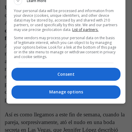
Learn more
Una vez más, fueron los paparazzi quienes
Your personal data will be processed and information from
confirmaron el romance entre Jennifer López y Ben
your device (cookies, unique identifiers, and other device
data) may be stored by, accessed by and shared with 210
Affleck.
Luego de que JLo acabara su
partners, or used specifically by this site. We and our partners
may use precise geolocation data.
List of partners.
compromiso con el beisbolista Álex Rodríguez, los
fotógrafos empezaron a captarla en compañía de
Some vendors may process your personal data on the basis
of legitimate interest, which you can object to by managing
Affleck: se confirmó un encuentro
. Algunos meses
your options below. Look for a link at the bottom of this page
or in the site menu to manage or withdraw consent in privacy
más tarde, ambos confirmaron que después de veinte
and cookie settings.
años estaban retomando su romance. Hace cinco
meses, Jennifer López contó en entrevista con la
Consent
revista Rolling Stone que Affleck le había vuelto a
pedir matrimonio y que ella había dicho que sí. Lo
describió como una segunda oportunidad en el amor
Manage options
para ambos.
Así es como llegamos a este fin de semana, cuando la
pareja, sorpresivamente, ató el nudo en una boda
secreta en Las Vegas, que Jennifer López describió