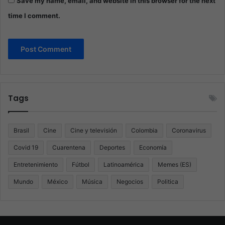
Save my name, email, and website in this browser for the next
time I comment.
Tags
Brasil
Cine
Cine y televisión
Colombia
Coronavirus
Covid 19
Cuarentena
Deportes
Economía
Entretenimiento
Fútbol
Latinoamérica
Memes (ES)
Mundo
México
Música
Negocios
Politica