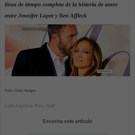
línea de tiempo completa de la historia de amor
a
n
entre Jennifer López y Ben Affleck
.
e
m
a
i
l
Foto: Getty Images
LatinAmerican Post | Staff
Escucha este artículo