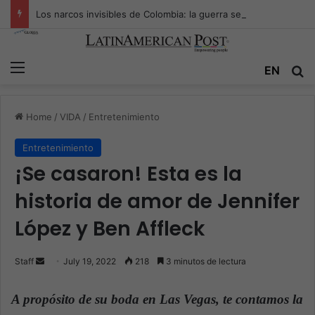
Los narcos invisibles de Colombia: la guerra secreta por la verdad, el poder y la nueva economía de la droga
Menu
EN
S
Home
/
VIDA
/
Entretenimiento
Entretenimiento
¡Se casaron! Esta es la
historia de amor de Jennifer
López y Ben Affleck
Staff
S
July 19, 2022
218
3 minutos de lectura
e
n
A propósito de su boda en Las Vegas, te contamos la
d