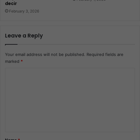
decir
February 3, 2026
Leave a Reply
Your email address will not be published.
Required fields are
marked
*
C
o
m
m
e
n
t
*
Name
*