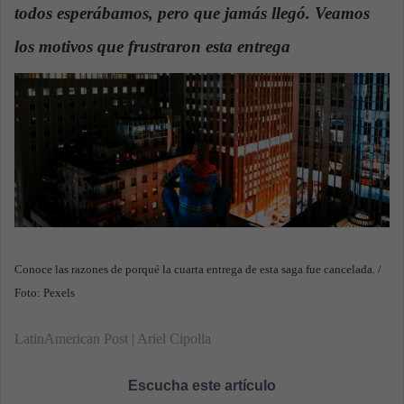
todos esperábamos, pero que jamás llegó. Veamos
a
n
los motivos que frustraron esta entrega
.
e
m
a
i
l
Conoce las razones de porqué la cuarta entrega de esta saga fue cancelada. /
Foto: Pexels
LatinAmerican Post | Ariel Cipolla
Escucha este artículo