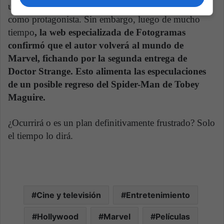
un posterior reinicio de la saga con Andrew Garfield
como protagonista. Sin embargo, luego de mucho
tiempo
, la web especializada de Fotogramas
confirmó que el autor volverá al mundo de
Marvel, fichando por la segunda entrega de
Doctor Strange. Esto alimenta las especulaciones
de un posible regreso del Spider-Man de Tobey
Maguire.
¿Ocurrirá o es un plan definitivamente frustrado? Solo
el tiempo lo dirá.
Cine y televisión
Entretenimiento
Hollywood
Marvel
Películas