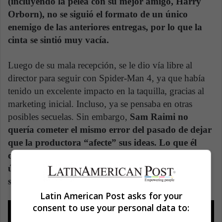
(incluyendo la pelea con su mejor amigo, Harry
Orborn), no se siguió el formato de un único
enemigo de las anteriores entregas, por lo que la
cinta se sintió muy vacía.
Luego de su mala recepción, se le dio vía libre al
director para seguir con Spider-Man 4, ya que había
tenido un excelente impacto en la taquilla, gracias al
marketing inicial. Incluso, ya se pensaba en otras
posibles secuelas. Sin embargo,
Sam Raimi no
quería cometer el mismo error del pasado de dejar
que la productora “afecte” sus ideas. Lo que él
deseaba era crear una película de Spider-Man
única, como las primeras dos, con la intención de
superarlas.
Latin American Post asks for your
consent to use your personal data to: