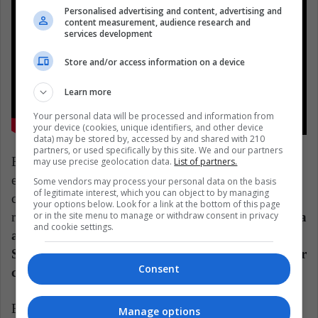
Personalised advertising and content, advertising and
content measurement, audience research and
services development
Store and/or access information on a device
Learn more
Your personal data will be processed and information from
your device (cookies, unique identifiers, and other device
data) may be stored by, accessed by and shared with 210
partners, or used specifically by this site. We and our partners
El problema fue el tiempo. Sony tenía un acuerdo en
may use precise geolocation data.
List of partners.
el que tenían que lanzar una película de Spider-Man
Some vendors may process your personal data on the basis
of legitimate interest, which you can object to by managing
cada pocos años, caos contrario, los derechos
your options below. Look for a link at the bottom of this page
or in the site menu to manage or withdraw consent in privacy
regresarían a Marvel.
A pesar de que el director tenía
and cookie settings.
algunas ideas (Vulture y Mysterio como villanos),
Sam Raimi se dio cuenta de que no podría cumplir
Consent
con el plazo de mayo de 2011 para el lanzamiento.
Entonces, decidió abandonar el proyecto, generando
Manage options