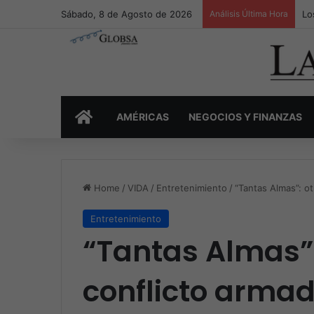
Sábado, 8 de Agosto de 2026
Análisis Última Hora
Lo
INICIO
AMÉRICAS
NEGOCIOS Y FINANZAS
Home
/
VIDA
/
Entretenimiento
/
“Tantas Almas”: o
Entretenimiento
“Tantas Almas”:
conflicto arma