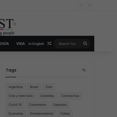
er y la nueva economía de la droga
Random Article
Search
LOGÍA
VIDA
In English
for:
Tags
Argentina
Brasil
Cine
Cine y televisión
Colombia
Coronavirus
Covid 19
Cuarentena
Deportes
Economía
Entretenimiento
Fútbol