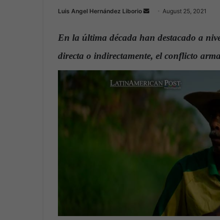
Luis Angel Hernández Liborio
S
August 25, 2021
e
n
En la última década han destacado a niv
d
directa o indirectamente, el conflicto arm
a
n
e
m
a
i
l