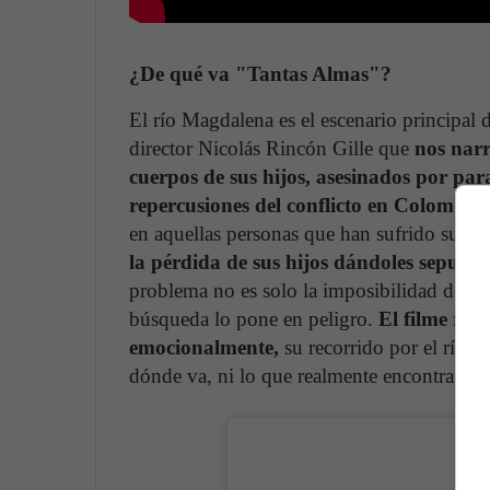
¿De qué va "Tantas Almas"?
El río Magdalena es el escenario principal 
director Nicolás Rincón Gille que
nos narr
cuerpos de sus hijos, asesinados por par
repercusiones del conflicto en Colombia
en aquellas personas que han sufrido sus e
la pérdida de sus hijos dándoles sepultu
problema no es solo la imposibilidad de vi
búsqueda lo pone en peligro.
El filme refl
emocionalmente,
su recorrido por el río e
dónde va, ni lo que realmente encontrará,