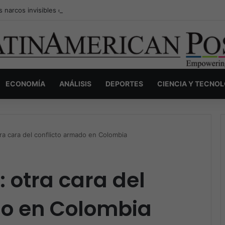
s narcos invisibles de Colombia: la guerra secreta por la verdad, el pod
ECONOMÍA
ANÁLISIS
DEPORTES
CIENCIA Y TECNO
tra cara del conflicto armado en Colombia
 otra cara del
do en Colombia