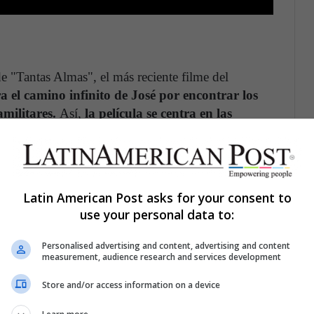
de "Tantas Almas", el más reciente filme del
a el camino infinito de José por encontrar los
amilitares.
Así,
la película se centra en las
, no en sus causas, no en la violencia misma, sino
stragos.
José busca vivir dignamente el duelo por
ra, algo tan básico que le ha sido negado.
Y el
vir su duelo, sino que al mismo tiempo esa
Latin American Post asks for your consent to
eja la soledad de José tanto física como
use your personal data to:
s un camino sin destino y sin tiempo fijo, no sabe a
 lo que podemos entender como desesperanza.
Personalised advertising and content, advertising and content
measurement, audience research and services development
Store and/or access information on a device