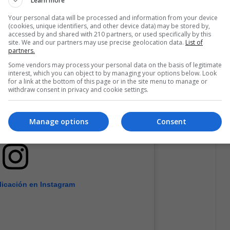
Learn more
Your personal data will be processed and information from your device
(cookies, unique identifiers, and other device data) may be stored by,
accessed by and shared with 210 partners, or used specifically by this
site. We and our partners may use precise geolocation data.
List of
partners.
Some vendors may process your personal data on the basis of legitimate
interest, which you can object to by managing your options below. Look
for a link at the bottom of this page or in the site menu to manage or
withdraw consent in privacy and cookie settings.
Manage options
Consent
licación en Instagram