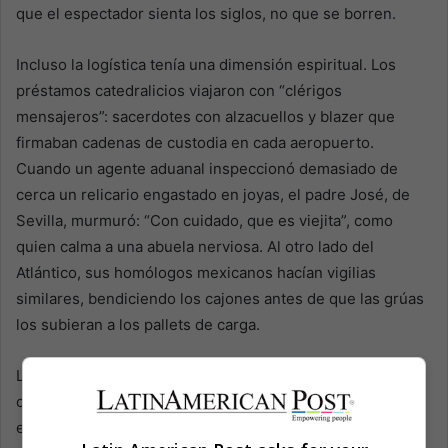
que el espectador sienta los siglos, no que se borren.
Incluso la logística tenía una dimensión espiritual. Los
préstamos catedralicios viajaron con “clérigos
mensajeros”: sacerdotes con alzacuellos y blazer que
firmaban cadenas de custodia en cada aeropuerto.
Cuando un agente aduanal inspeccionó demasiado de
cerca un relicario engastado en joyas, el padre José, de
Sevilla, murmuró: “Con cuidado, que es viejita”, como
quien calma a una abuela nerviosa. Al otro lado del
Atlántico, sus homólogos mexicanos hacían vigilias
similares, bendiciendo los cajones antes de que las grúas
los subieran a los pallets de carga.
La cooperación desafía un clima en el que el patrimonio
cultural suele desatar peleas diplomáticas. Las catedrales
españolas renunciaron a elevados seguros; el Instituto