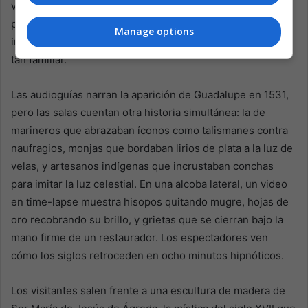
vibrantes como la garganta de un colibrí. Algunos se
persignan. Otros se detienen, sorprendidos de que una
Manage options
imagen nacida en las tierras altas de México les resulte
tan familiar.
Las audioguías narran la aparición de Guadalupe en 1531,
pero las salas cuentan otra historia simultánea: la de
marineros que abrazaban íconos como talismanes contra
naufragios, monjas que bordaban lirios de plata a la luz de
velas, y artesanos indígenas que incrustaban conchas
para imitar la luz celestial. En una alcoba lateral, un video
en time-lapse muestra hisopos quitando mugre, hojas de
oro recobrando su brillo, y grietas que se cierran bajo la
mano firme de un restaurador. Los espectadores ven
cómo los siglos retroceden en ocho minutos hipnóticos.
Los visitantes salen frente a una escultura de madera de