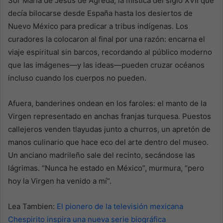
Sor María de Jesús de Ágreda, la mística del siglo XVII que
decía bilocarse desde España hasta los desiertos de
Nuevo México para predicar a tribus indígenas. Los
curadores la colocaron al final por una razón: encarna el
viaje espiritual sin barcos, recordando al público moderno
que las imágenes—y las ideas—pueden cruzar océanos
incluso cuando los cuerpos no pueden.
Afuera, banderines ondean en los faroles: el manto de la
Virgen representado en anchas franjas turquesa. Puestos
callejeros venden tlayudas junto a churros, un apretón de
manos culinario que hace eco del arte dentro del museo.
Un anciano madrileño sale del recinto, secándose las
lágrimas. “Nunca he estado en México”, murmura, “pero
hoy la Virgen ha venido a mí”.
Lea Tambien:
El pionero de la televisión mexicana
Chespirito inspira una nueva serie biográfica