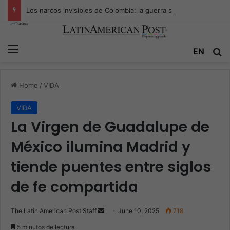
Los narcos invisibles de Colombia: la guerra secreta por la verdad, el poder y la nueva economía de la droga
Menu
Se
EN
Home
/
VIDA
VIDA
La Virgen de Guadalupe de
México ilumina Madrid y
tiende puentes entre siglos
de fe compartida
Send
The Latin American Post Staff
June 10, 2025
718
an
5 minutos de lectura