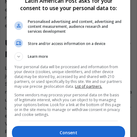
Latin American Post asks for your
Nacional de Antropología de México aceleró permisos de
consent to use your personal data to:
exportación que suelen atascarse en la burocracia. El
resultado, dice Mues, es “un diálogo más que una
Personalised advertising and content, advertising and
extracción”, una rareza en la política museística.
content measurement, audience research and
services development
Una peregrinación sin salir de
Store and/or access information on a device
Madrid
Learn more
Your personal data will be processed and information from
La inauguración coincide con la temporada de fiestas de
your device (cookies, unique identifiers, and other device
junio en Madrid, y la fila que serpentea por la Carrera de
data) may be stored by, accessed by and shared with 210
partners, or used specifically by this site. We and our partners
San Jerónimo parece más una procesión que una cola de
may use precise geolocation data.
List of partners.
museo. Dentro, grupos escolares en silencio pasan junto a
Some vendors may process your personal data on the basis
una vitrina que contiene una de las piezas más pequeñas:
of legitimate interest, which you can object to by managing
your options below. Look for a link at the bottom of this page
un grabado en cobre toscamente trabajado, manchado por
or in the site menu to manage or withdraw consent in privacy
and cookie settings.
el sudor de generaciones que besaron el manto de la
Virgen. Cerca, un óleo de casi dos metros procedente de
Puebla domina una pared entera, con sus azules turquesa
Consent