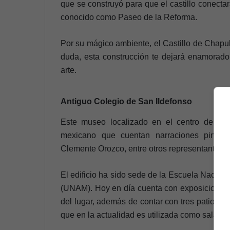
que se construyó para que el castillo conecta
conocido como Paseo de la Reforma.
Por su mágico ambiente, el Castillo de Chapul
duda, esta construcción te dejará enamorado 
arte.
Antiguo Colegio de San Ildefonso
Este museo localizado en el centro de CD
mexicano que cuentan narraciones pintada
Clemente Orozco, entre otros representantes 
El edificio ha sido sede de la Escuela Nacion
(UNAM). Hoy en día cuenta con exposiciones t
del lugar, además de contar con tres patios y
que en la actualidad es utilizada como sala de