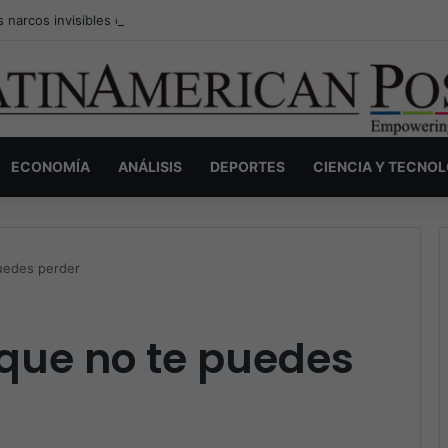
s narcos invisibles de Colombia: la guerra secreta por la verdad, el pod
ECONOMÍA
ANÁLISIS
DEPORTES
CIENCIA Y TECNO
uedes perder
que no te puedes