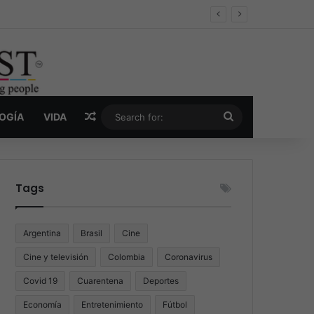
er y la nueva economía de la droga
Random Article
Search
LOGÍA
VIDA
for:
Tags
Argentina
Brasil
Cine
Cine y televisión
Colombia
Coronavirus
Covid 19
Cuarentena
Deportes
Economía
Entretenimiento
Fútbol