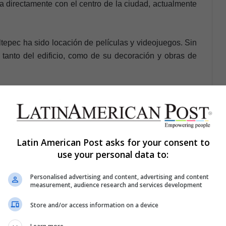
ra directamente con el centro de la ciudad, actualmente
tepec ha sido locación de películas y videojuegos. Sin
tanto del edificio, como de su decoración y obras de
MX conserva en sus muros historias del muralismo
s por Diego Rivera, David Alfaro Siqueiros, José
Latin American Post asks for your consent to
de este movimiento en México.
use your personal data to:
al Preparatoria y de la Universidad Nacional de México
Personalised advertising and content, advertising and content
measurement, audience research and services development
emporales que se pueden apreciar en los tres niveles
 un anfiteatro. Además, en 1739 se inauguró una capilla
Store and/or access information on a device
 exposiciones.