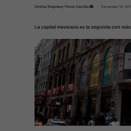
Cinthia Stephany Flores Castillo
S
December 19, 201
e
n
La capital mexicana es la segunda con má
d
a
n
e
m
a
i
l