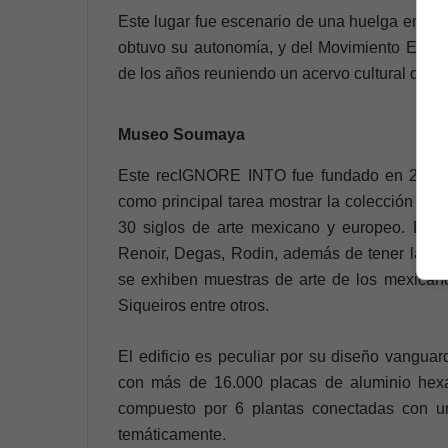
Este lugar fue escenario de una huelga en 19
obtuvo su autonomía, y del Movimiento Estudi
de los años reuniendo un acervo cultural que n
Museo Soumaya
Este recIGNORE INTO fue fundado en 2011 y e
como principal tarea mostrar la colección de
30 siglos de arte mexicano y europeo. Entr
Renoir, Degas, Rodin, además de tener las 
se exhiben muestras de arte de los mexican
Siqueiros entre otros.
El edificio es peculiar por su diseño vanguard
con más de 16.000 placas de aluminio hexag
compuesto por 6 plantas conectadas con u
temáticamente.