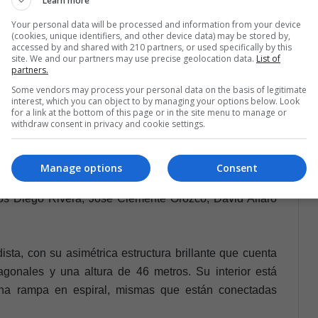
Learn more
29 de la UNAM, año en el que la universidad mexicana
Your personal data will be processed and information from your device
antil de 1968, el edificio ha evolucionado con el paso
(cookies, unique identifiers, and other device data) may be stored by,
accessed by and shared with 210 partners, or used specifically by this
o te puedes perder en la capital del país.
site. We and our partners may use precise geolocation data.
List of
partners.
Some vendors may process your personal data on the basis of legitimate
interest, which you can object to by managing your options below. Look
for a link at the bottom of this page or in the site menu to manage or
withdraw consent in privacy and cookie settings.
s una galería cultural sin fines de lucro que tiene
 Fundación Carlos Slim. Ofrece una muestra de más de
e las obras mostradas destacan artistas como Monet,
Manage options
Consent
únicas obras de Vincent Van Gogh en México. También
os Diego Rivera, José Clemente Orozco, David Alfaro
ista, con su asimétrica estructura brillante que cuenta
onales y una altura de 46 metros. Su interior está
na rampa en espiral, mismas que están conectadas