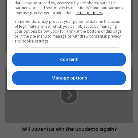
data) may be stored by, accessed by and shared with 210
partners, or used specifically by this site. We and our partners
may use precise geolocation data.
List of partners.
Some vendors may process your personal data on the basis
of legitimate interest, which you can object to by managing
your options below. Look for a link at the bottom of this page
or in the site menu to manage or withdraw consent in privacy
and cookie settings.
Chicharito Hernández: A modern forward?
Consent
Manage options
Will Juventus win the Scudetto again?