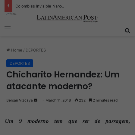
Colombia’s Invisible Narcos: The Secret War Over Truth, Power, and the New Drug Economy
Menu
S
Home
/
DEPORTES
DEPORTES
Chicharito Hernandez: Um
atacante moderno?
Bersan Vizcaya
S
March 11, 2018
232
2 minutes read
e
n
Um 9 moderno tem que ser de passagem,
d
a