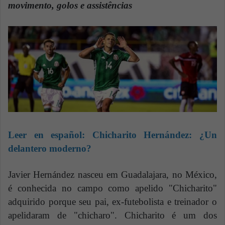
n
movimento, golos e assistências
e
m
a
i
l
Leer en español:
Chicharito Hernández: ¿Un
delantero moderno?
Javier Hernández nasceu em Guadalajara, no México,
é conhecida no campo como apelido "Chicharito"
adquirido porque seu pai, ex-futebolista e treinador o
apelidaram de "chicharo". Chicharito é um dos