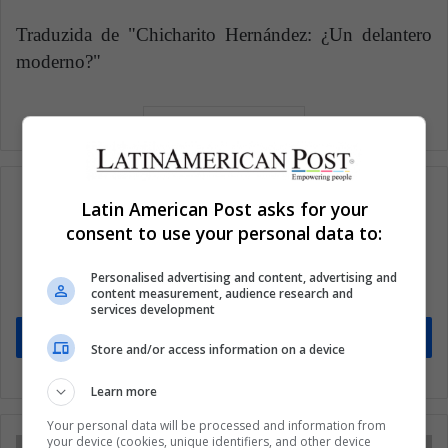
Traduzida de "Chicharito Hernández: ¿Un delantero
moderno?"
Latin American Post asks for your
consent to use your personal data to:
Subscribe to our mailing list to get the new
updates
Personalised advertising and content, advertising and
content measurement, audience research and
Stay informed about what's happening in Latin America.
services development
Subscribe
Store and/or access information on a device
Learn more
Your personal data will be processed and information from
your device (cookies, unique identifiers, and other device