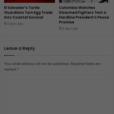
El Salvador’s Turtle
Colombia Watches
Guardians Turn Egg Trade
Disarmed Fighters Test a
Into Coastal Survival
Hardline President’s Peace
Promise
2 days ago
2 days ago
Leave a Reply
Your email address will not be published.
Required fields are
marked
*
C
o
m
m
e