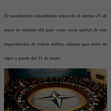
n
d
a
El mandatario colombiano anunció el viernes 25 de
n
e
mayo la entrada del país como socio global de esta
m
a
organización de indole militar, alianza que entró en
i
l
rigor a partir del 31 de mayo