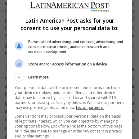
en 2015 a la Corte Constitucional declarar
improcedente el acuerdo debido a que “no define con
precisión su finalidad (…), no hay claridad de qué
Latin American Post asks for your
consent to use your personal data to:
tipo de información es la que se intercambiará” y por
“vaguedad que podría tener consecuencias prácticas de
Personalised advertising and content, advertising and
gran importancia”. En ese momento se dio por
content measurement, audience research and
services development
terminado el acuerdo con la organización.
Store and/or access information on a device
Pero para el presidente Santos, la OTAN era una
oportunidad importante y en 2016, anunció un nuevo
Learn more
acuerdo, enfocado en cooperación militar con la
Your personal data will be processed and information from
your device (cookies, unique identifiers, and other device
Organización, principalmente enfocada en el
data) may be stored by, accessed by and shared with 210
postconflicto y a la construcción de paz. En la
partners, or used specifically by this site. We and our partners
may use precise geolocation data.
List of partners.
actualidad, el acuerdo busca empoderar a las fuerzas
Some vendors may process your personal data on the basis
militares con los lineamentos de la OTAN para
of legitimate interest, which you can object to by managing
your options below. Look for a link at the bottom of this page
misiones de paz que involucran (salud, educación,
or in the site menu to manage or withdraw consent in privacy
construcción, entre otras).
and cookie settings.