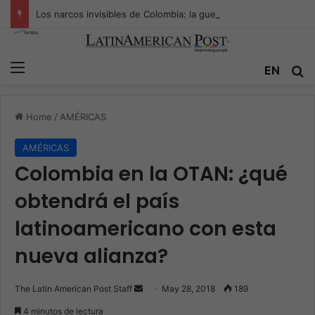
Los narcos invisibles de Colombia: la guerra secreta por la verdad, el poder y la nueva economía de la droga
Menu
EN
S
Home
/
AMÉRICAS
AMÉRICAS
Colombia en la OTAN: ¿qué
obtendrá el país
latinoamericano con esta
nueva alianza?
The Latin American Post Staff
S
May 28, 2018
189
e
4 minutos de lectura