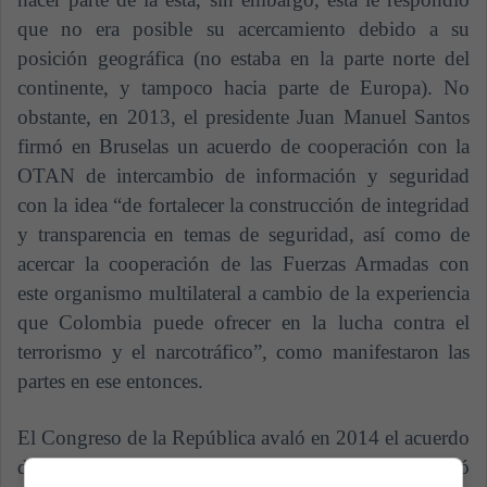
que no era posible su acercamiento debido a su
posición geográfica (no estaba en la parte norte del
continente, y tampoco hacia parte de Europa). No
obstante, en 2013, el presidente Juan Manuel Santos
firmó en Bruselas un acuerdo de cooperación con la
OTAN de intercambio de información y seguridad
con la idea “de fortalecer la construcción de integridad
y transparencia en temas de seguridad, así como de
acercar la cooperación de las Fuerzas Armadas con
este organismo multilateral a cambio de la experiencia
que Colombia puede ofrecer en la lucha contra el
terrorismo y el narcotráfico”, como manifestaron las
partes en ese entonces.
El Congreso de la República avaló en 2014 el acuerdo
de cooperación, pero la Procuraduría General solicitó