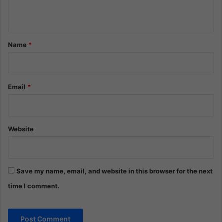
n
t
*
Name
*
Email
*
Website
Save my name, email, and website in this browser for the next
time I comment.