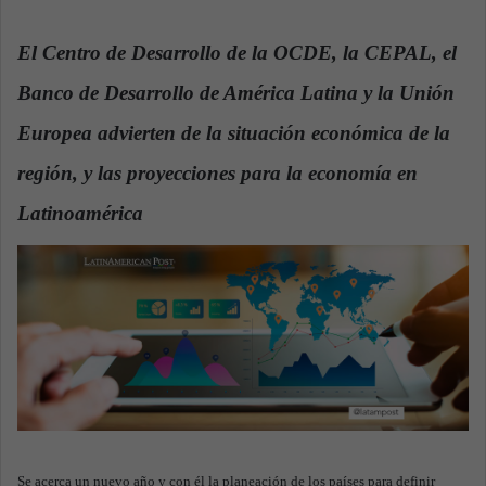
n
d
El Centro de Desarrollo de la OCDE, la CEPAL, el
a
Banco de Desarrollo de América Latina y la Unión
n
e
Europea advierten de la situación económica de la
m
a
región, y las proyecciones para la economía en
i
Latinoamérica
.
l
Se acerca un nuevo año y con él la planeación de los países para definir