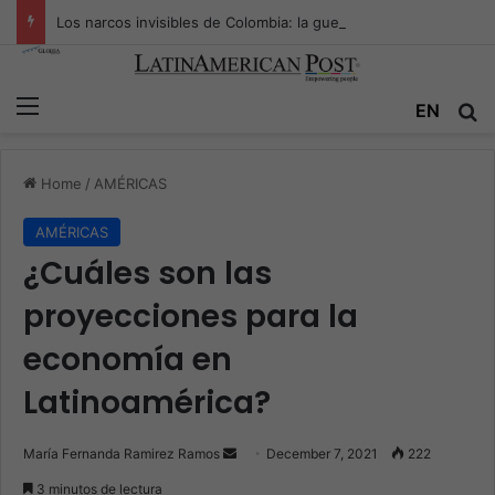
Los narcos invisibles de Colombia: la guerra secreta por la verdad, el poder y la nueva economía de la droga
Menu
EN
S
Home
/
AMÉRICAS
AMÉRICAS
¿Cuáles son las
proyecciones para la
economía en
Latinoamérica?
María Fernanda Ramirez Ramos
S
December 7, 2021
222
e
3 minutos de lectura