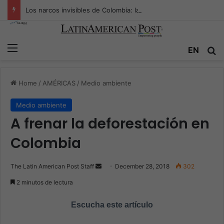
Los narcos invisibles de Colombia: la guerra secreta por la verdad, el poder y la nueva economía de la droga
Menu
EN
S
Home
/
AMÉRICAS
/
Medio ambiente
Medio ambiente
A frenar la deforestación en
Colombia
The Latin American Post Staff
S
December 28, 2018
302
e
2 minutos de lectura
n
d
Escucha este artículo
a