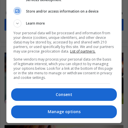
Suscríbete a nuestra lista de correos
Store and/or access information on a device
Mantente informado sobre lo que está pasando en Latinoamérica
Learn more
Suscríbete
Your personal data will be processed and information from
your device (cookies, unique identifiers, and other device
data) may be stored by, accessed by and shared with 210
partners, or used specifically by this site. We and our partners
may use precise geolocation data.
List of partners.
Some vendors may process your personal data on the basis
of legitimate interest, which you can object to by managing
your options below. Look for a link at the bottom of this page
or in the site menu to manage or withdraw consent in privacy
and cookie settings.
Consent
5 futbolistas que fueron fichados pero nunca
Manage options
debutaron