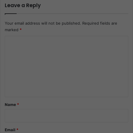
Leave a Reply
Your email address will not be published.
Required fields are
marked
*
C
o
m
m
e
n
t
*
Name
*
Email
*