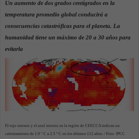
Un aumento de dos grados centígrados en la
a
temperatura promedio global conducirá a
n
e
consecuencias catastróficas para el planeta. La
m
a
humanidad tiene un máximo de 20 a 30 años para
i
evitarla
.
l
El rojo intenso y el azul intenso en la región de CEECCA indican un
calentamiento de 1.0 ° C a 2.5 ° C en los últimos 112 años. / Foto: IPCC