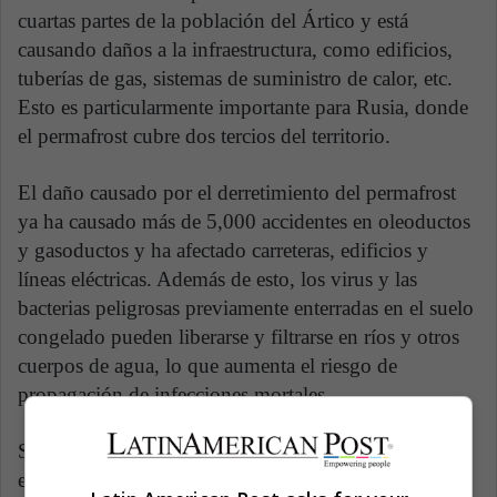
cuartas partes de la población del Ártico y está
causando daños a la infraestructura, como edificios,
tuberías de gas, sistemas de suministro de calor, etc.
Esto es particularmente importante para Rusia, donde
el permafrost cubre dos tercios del territorio.
El daño causado por el derretimiento del permafrost
ya ha causado más de 5,000 accidentes en oleoductos
y gasoductos y ha afectado carreteras, edificios y
líneas eléctricas. Además de esto, los virus y las
bacterias peligrosas previamente enterradas en el suelo
congelado pueden liberarse y filtrarse en ríos y otros
cuerpos de agua, lo que aumenta el riesgo de
propagación de infecciones mortales.
Solo en Yakutia, ahora hay más de 15,000 sitios de
entierro de ganado muerto por ántrax en las últimas