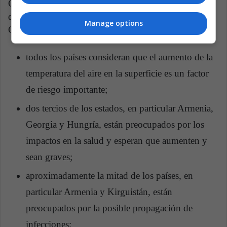
Cambio Climático (CMNUCC), Safonov encontró
diferencias significativas entre los países de
Manage options
CEECCAA, así como algunas tendencias comunes:
todos los países consideran que el aumento de la
temperatura del aire en la superficie es un factor
de riesgo importante;
dos tercios de los estados, en particular Armenia,
Georgia y Hungría, están preocupados por los
impactos en la salud y esperan que aumenten y
sean graves;
aproximadamente la mitad de los países, en
particular Armenia y Kirguistán, están
preocupados por la posible propagación de
infecciones;