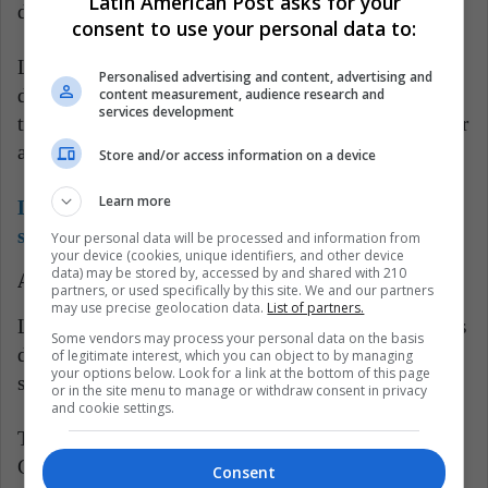
Latin American Post asks for your
décadas.
consent to use your personal data to:
Las esporas de ántrax pueden sobrevivir durante más
Personalised advertising and content, advertising and
de cien años, y el calentamiento puede hacer que se
content measurement, audience research and
services development
transporten a largas distancias y potencialmente afectar
a las regiones cercanas y remotas.
Store and/or access information on a device
Learn more
Lea también:
Cómo algunos mamíferos detienen
sus embarazos
Your personal data will be processed and information from
your device (cookies, unique identifiers, and other device
data) may be stored by, accessed by and shared with 210
Amenazas bajo control
partners, or used specifically by this site. We and our partners
may use precise geolocation data.
List of partners.
Los informes nacionales publicados por los gobiernos
Some vendors may process your personal data on the basis
de CEECCA revelan el nivel actual de conciencia
of legitimate interest, which you can object to by managing
your options below. Look for a link at the bottom of this page
sobre el riesgo del cambio climático.
or in the site menu to manage or withdraw consent in privacy
and cookie settings.
Tras analizar los informes de los países en virtud de la
Convención Marco de las Naciones Unidas sobre el
Consent