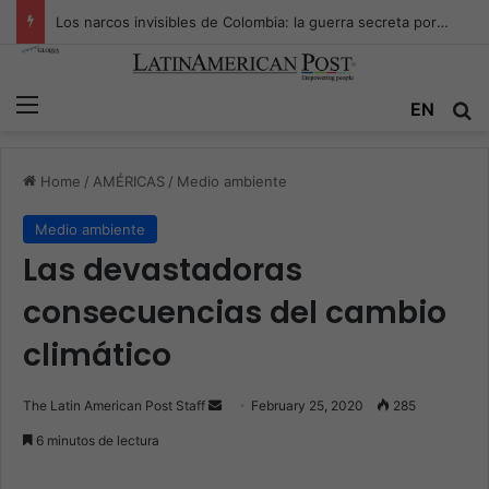
Los narcos invisibles de Colombia: la guerra secreta por la verdad, el poder y la nueva economía de la droga
Menu
EN
S
Home
/
AMÉRICAS
/
Medio ambiente
Medio ambiente
Las devastadoras
consecuencias del cambio
climático
The Latin American Post Staff
S
February 25, 2020
285
e
6 minutos de lectura
n
d