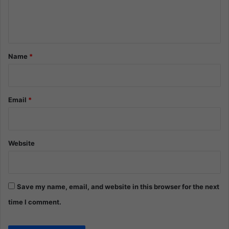
e
n
t
*
Name
*
Email
*
Website
Save my name, email, and website in this browser for the next
time I comment.