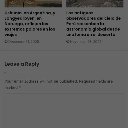
Ushuaia, en Argentina, y
Los antiguos
Longyearbyen, en
observadores del cielo de
Noruega, reflejan los
Perú reescriben la
extremos polares en los
astronomía global desde
viajes
una loma en el desierto
December 11, 2025
November 28, 2025
Leave a Reply
Your email address will not be published.
Required fields are
marked
*
C
o
m
m