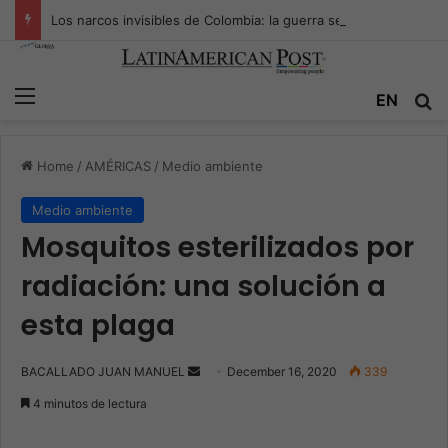
Los narcos invisibles de Colombia: la guerra secreta por la verdad, el poder y la nueva economía de la droga
Menu
EN
S
Home
/
AMÉRICAS
/
Medio ambiente
Medio ambiente
Mosquitos esterilizados por
radiación: una solución a
esta plaga
BACALLADO JUAN MANUEL
S
December 16, 2020
339
e
4 minutos de lectura
n
d