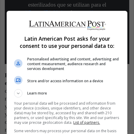
esterilizados que se utilizan para el
#ControlBiológico
de estos
#insectos
#TIE
#ControlDePlagas
#Aedes
pic.twitter.com/l7OxfFHPni
Latin American Post asks for your
— Rubén Bueno (@rubueno10)
consent to use your personal data to:
December 14, 2019
Personalised advertising and content, advertising and
content measurement, audience research and
services development
Estos mosquitos irradiados ya han sido probados
Store and/or access information on a device
en varios países como Cuba, Brasil y México
donde OIEA está realizando las pruebas con el
Learn more
mosquito Aedes aegypti, transmisor del dengue, Zika
Your personal data will be processed and information from
y chikungunya, estos son liberados a través de drones
your device (cookies, unique identifiers, and other device
data) may be stored by, accessed by and shared with 210
y vehículos terrestres, se estima que en Brasil se
partners, or used specifically by this site. We and our partners
ocupará un espacio de 55 hectáreas con estos
may use precise geolocation data.
List of partners.
mosquitos estériles, de acuerdo con SciDev. En países
Some vendors may process your personal data on the basis