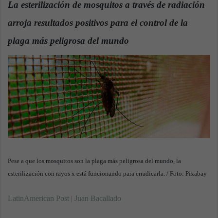
La esterilización de mosquitos a través de radiación
a
arroja resultados positivos para el control de la
n
e
plaga más peligrosa del mundo
.
m
a
i
l
Pese a que los mosquitos son la plaga más peligrosa del mundo, la
esterilización con rayos x está funcionando para erradicarla. / Foto: Pixabay
LatinAmerican Post | Juan Bacallado