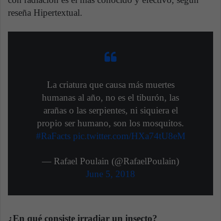
reseña Hipertextual.
La criatura que causa más muertes
humanas al año, no es el tiburón, las
arañas o las serpientes, ni siquiera el
propio ser humano, son los mosquitos.
#RaFacts
pic.twitter.com/HXa74tU8eM
— Rafael Poulain (@RafaelPoulain)
June 5, 2018
¿En qué consiste irradiar un insecto?