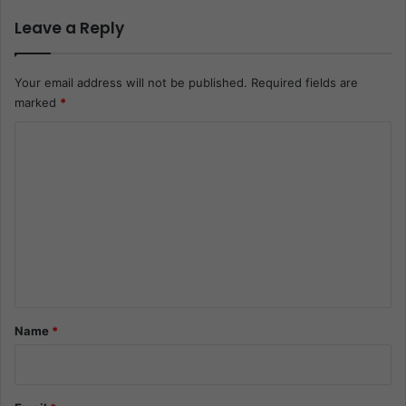
Leave a Reply
Your email address will not be published.
Required fields are
marked
*
C
o
m
m
e
n
t
*
Name
*