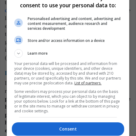
tomadores de decisiones fue descubierta en un
consent to use your personal data to:
documento anterior dirigido por Jeremy Bruskotter
de
la Universidad Estatal de Ohio (también colaborador
Personalised advertising and content, advertising and
content measurement, audience research and
en este documento). Demostraron que los expertos
services development
tendían a emitir juicios sobre el peligro de los osos
Store and/or access information on a device
grizzly, basados no tanto en su propio juicio experto
independiente, sino en base a lo que ellos piensan
Learn more
(correcta o incorrectamente) el juicio de sus pares.
Your personal data will be processed and information from
your device (cookies, unique identifiers, and other device
Lea también:
Los desastres naturales del 2020
data) may be stored by, accessed by and shared with 210
partners, or used specifically by this site. We and our partners
Independientemente de la explicación, una buena
may use precise geolocation data.
List of partners.
respuesta a la pregunta,
"¿Qué especie está en
Some vendors may process your personal data on the basis
of legitimate interest, which you can object to by managing
peligro de extinción?" Es una síntesis ineludible de
your options below. Look for a link at the bottom of this page
or in the site menu to manage or withdraw consent in privacy
hechos y valores. Los expertos en especies en
and cookie settings.
peligro tienen una mejor comprensión de los
hechos que el público en general. Sin embargo,
Consent
existe un motivo de preocupación cuando los