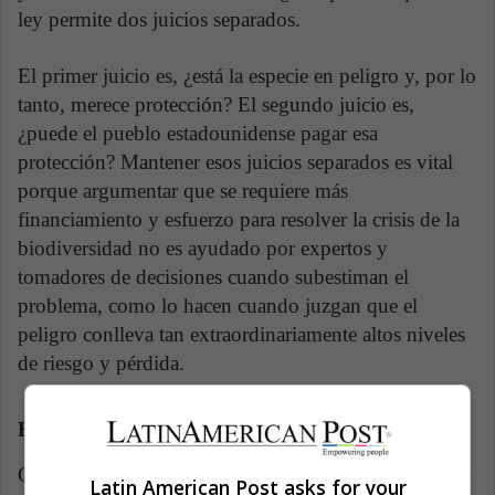
ley permite dos juicios separados.
El primer juicio es, ¿está la especie en peligro y, por lo
tanto, merece protección? El segundo juicio es,
¿puede el pueblo estadounidense pagar esa
protección? Mantener esos juicios separados es vital
porque argumentar que se requiere más
financiamiento y esfuerzo para resolver la crisis de la
biodiversidad no es ayudado por expertos y
tomadores de decisiones cuando subestiman el
problema, como lo hacen cuando juzgan que el
peligro conlleva tan extraordinariamente altos niveles
de riesgo y pérdida.
Hechos y valores
Otra posible explicación para los juicios de expertos y
Latin American Post asks for your