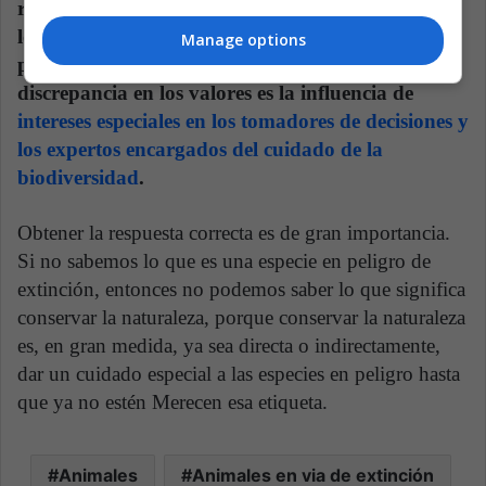
responsables de la toma de decisiones no reflejan
los valores generales de sus constituyentes. Una
Manage options
posible explicación importante para esta
discrepancia en los valores es la influencia de
intereses especiales en los tomadores de decisiones y
los expertos encargados del cuidado de la
biodiversidad
.
Obtener la respuesta correcta es de gran importancia.
Si no sabemos lo que es una especie en peligro de
extinción, entonces no podemos saber lo que significa
conservar la naturaleza, porque conservar la naturaleza
es, en gran medida, ya sea directa o indirectamente,
dar un cuidado especial a las especies en peligro hasta
que ya no estén Merecen esa etiqueta.
Animales
Animales en via de extinción