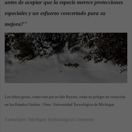
antes de aceptar que la especie merece protecciones
n
e
especiales y un esfuerzo concertado para su
m
a
mejora?"
i
l
Los lobos grises, como este par en Isle Royale, están en peligro de extinción
en los Estados Unidos. / Foto: Universidad Tecnológica de Michigan
EurekAlert | Michigan Technological University