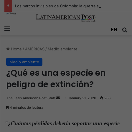
Los narcos invisibles de Colombia: la guerra secreta por la verdad, el poder y la nueva economía de la droga
Menu
EN
S
Home
/
AMÉRICAS
/
Medio ambiente
Medio ambiente
¿Qué es una especie en
peligro de extinción?
The Latin American Post Staff
S
January 21, 2020
288
e
4 minutos de lectura
n
d
"¿Cuántas pérdidas debería soportar una especie
a