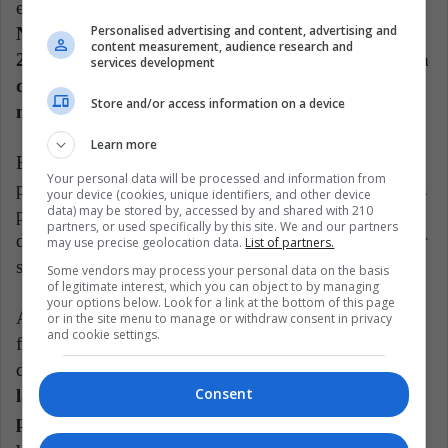
explicó que
"De acuerdo con los datos oficiales,
Personalised advertising and content, advertising and
Noruega tiene una tasa de reincidencia de sólo el
content measurement, audience research and
20%, particularmente baja comparada con la tasa
services development
de 76,6% presente en Estados Unidos, una de las
Store and/or access information on a device
más altas del mundo".
Learn more
Entonces, el discurso de la revancha en contra de la
Your personal data will be processed and information from
población presa, debe ser rechazado y visto como una
your device (cookies, unique identifiers, and other device
data) may be stored by, accessed by and shared with 210
postura autoritaria, alejada de los principios
partners, or used specifically by this site. We and our partners
democráticos, humanos y civiles en los que debe estar
may use precise geolocation data.
List of partners.
sustentada la sociedad.
Some vendors may process your personal data on the basis
of legitimate interest, which you can object to by managing
your options below. Look for a link at the bottom of this page
Ahora, no falta quien diga: "Pues si matan a algún
or in the site menu to manage or withdraw consent in privacy
and cookie settings.
familiar tuyo, de seguro que estarás en contra de los
derechos a esos criminales".
Y precisamente, es que
Consent
las normas y las leyes no pueden ser redactadas
por intereses particulares y revanchismos.
Ser
víctima de la delincuencia es relevante y se deben