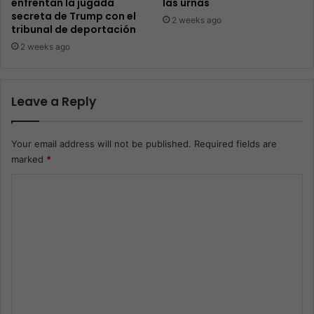
enfrentan la jugada
las urnas
secreta de Trump con el
2 weeks ago
tribunal de deportación
2 weeks ago
Leave a Reply
Your email address will not be published.
Required fields are
marked
*
C
o
m
m
e
n
t