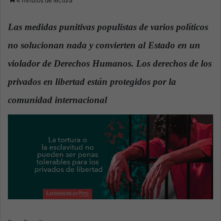
4 minutos de lectura
n
d
Las medidas punitivas populistas de varios políticos
a
no solucionan nada y convierten al Estado en un
n
e
violador de Derechos Humanos. Los derechos de los
m
a
privados en libertad están protegidos por la
i
comunidad internacional
.
l