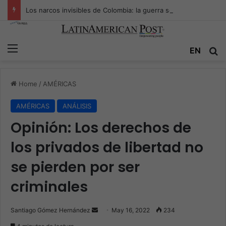
Los narcos invisibles de Colombia: la guerra secreta por la verdad, el poder y la nueva economía de la droga
Menu
EN
S
Home
/
AMÉRICAS
AMÉRICAS
ANÁLISIS
Opinión: Los derechos de
los privados de libertad no
se pierden por ser
criminales
Santiago Gómez Hernández
S
May 16, 2022
234
e