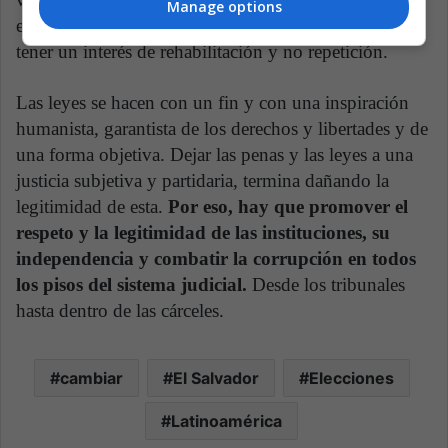
Manage options
escuchar a todas… pero las leyes también tienen que
tener un interés de rehabilitación y no repetición.
Las leyes se hacen con un fin y con una inspiración
humanista, garantista de los derechos y libertades y de
una forma objetiva. Dejar las penas y las leyes a una
justicia subjetiva y partidaria, termina dañando la
legitimidad de esta.
Por eso, hay que promover el
respeto y la legitimidad de las instituciones, su
independencia y combatir la corrupción en todos
los pisos del sistema judicial.
Desde los tribunales
hasta dentro de las cárceles.
cambiar
El Salvador
Elecciones
Latinoamérica