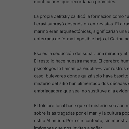
monticulares que recordaban pirámides.
La propia Zelitsky calificó la formación como 
Leravi subrayó después en entrevistas. El atra
marino eran arquitectónicas, significarían una
enterrada de forma imposible bajo el Caribe ac
Esa es la seducción del sonar: una mirada y e
El resto lo hace nuestra mente. El cerebro h
psicólogos lo llaman pareidolia—: ver rostros 
caso, bulevares donde quizá solo haya basalto.
misterio del sitio han alimentado dos décadas
embriagadora que sea, no sustituye a la eviden
El folclore local hace que el misterio sea aún 
sobre islas tragadas por el mar, y la cultura 
estilo Atlántida. Pero sin contexto, sin muestr
imágenes que nos invitan a soñar.