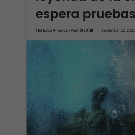
espera prueba
Send
The Latin American Post Staff
September 22, 202
an
email