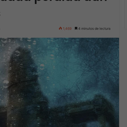
s
5
1,469
4 minutos de lectura