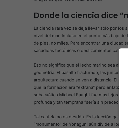
Donde la ciencia dice “
La ciencia rara vez se deja llevar solo por los
nivel del mar. Incluso en el punto más bajo de
de pies, no miles. Para encontrar una ciudad 
sacudidas tectónicas o deslizamientos catastróf
Eso no significa que el lecho marino sea abur
geometría. El basalto fracturado, las juntas nat
arquitectura cuando se ven a distancia. El geól
que la formación era “extraña” pero enfatizó l
subacuático Michael Faught fue más lejos al de
profunda y tan temprana “sería sin precedente
Tal cautela no es desdén. Es la lección ganada
“monumento” de Yonaguni aún divide a los est