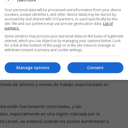
Learn more
kli Tepe, en Turquía, que revolucionó nuestra
Your personal data will be processed and information from your device
 solo después de años de excavación, contextos
(cookies, unique identifiers, and other device data) may be stored by,
ste es claro. Los paradigmas cambian cuando los datos
accessed by and shared with 210 partners, or used specifically by this
site. We and our partners may use precise geolocation data.
List of
partners.
Some vendors may process your personal data on the basis of legitimate
siste mientras la prueba no
interest, which you can object to by managing your options below. Look
for a link at the bottom of this page or in the site menu to manage or
withdraw consent in privacy and cookie settings.
staría resuelto hace años. Pero las profundidades de
s y financieros. Investigar de manera adecuada
Manage options
Consent
apertura sintética, perfiladores de subsuelo, vehículos
s manipuladores, además de núcleos de sedimento
lones de dólares y meses de trabajo especializado en
Cuba están fuertemente controladas, y las
giles, especialmente en una región marcada por la
ormó Leravi, se estancó cuando los costos aumentaron y