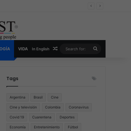
er y la nueva economía de la droga
Random Article
Search
LOGÍA
VIDA
In English
for:
Tags
Argentina
Brasil
Cine
Cine y televisión
Colombia
Coronavirus
Covid 19
Cuarentena
Deportes
Economía
Entretenimiento
Fútbol