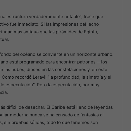
“una estructura verdaderamente notable”, frase que
ctivo fue inmediato. Si las impresiones del lecho
 ciudad más antigua que las pirámides de Egipto,
tual.
l fondo del océano se convierte en un horizonte urbano.
umano está programado para encontrar patrones —los
en las nubes, dioses en las constelaciones y, en este
 Como recordó Leravi: “la profundidad, la simetría y el
 de especulación”. Pero la especulación, por muy
cia.
más difícil de desechar. El Caribe está lleno de leyendas
popular moderna nunca se ha cansado de fantasías al
as, sin pruebas sólidas, todo lo que tenemos son