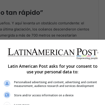
no tan rápido”
 sueños. Y aquí levanta un obstáculo contundente: el
 la última glaciación, los océanos descendieron cientos
sumergida a más de 700 metros se necesitarían
icos, no solo el deshielo de glaciares.
rido. Los procesos geológicos producen su propia
urales y las cicatrices de la erosión pueden imitar
Latin American Post asks for your consent to
ogo Manuel Iturralde-Vinent, citado por Leravi, admitió
use your personal data to:
a ausencia de pruebas definitivas. El arqueólogo
cirle a Leravi que una metrópolis tan avanzada, tan
Personalised advertising and content, advertising and content
s en las Américas”.
measurement, audience research and services development
Store and/or access information on a device
 a pulso tras incontables espejismos. Frente a Japón, el
udiosos: ¿escalones naturales de piedra o un complejo