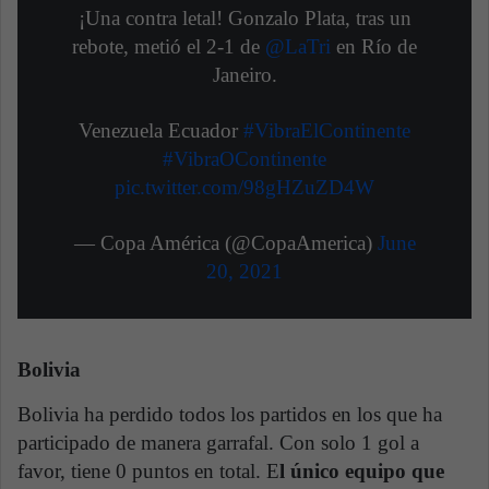
¡Una contra letal! Gonzalo Plata, tras un
rebote, metió el 2-1 de
@LaTri
en Río de
Janeiro.
Venezuela Ecuador
#VibraElContinente
#VibraOContinente
pic.twitter.com/98gHZuZD4W
— Copa América (@CopaAmerica)
June
20, 2021
Bolivia
Bolivia ha perdido todos los partidos en los que ha
participado de manera garrafal. Con solo 1 gol a
favor, tiene 0 puntos en total. E
l único equipo que