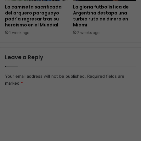
La camiseta sacrificada
La gloria futbolística de
del arquero paraguayo
Argentina destapa una
podría regresar tras su
turbia ruta de dinero en
heroísmo en el Mundial
Miami
1 week ago
2 weeks ago
Leave a Reply
Your email address will not be published.
Required fields are
marked
*
C
o
m
m
e