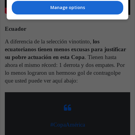
Manage options
Ecuador
A diferencia de la selección vinotinto,
los
ecuatorianos tienen menos excusas para justificar
su pobre actuación en esta Copa
. Tienen hasta
ahora el mismo récord: 1 derrota y dos empates. Por
lo menos lograron un hermoso gol de contragolpe
que usted puede ver aquí abajo:
#CopaAmérica