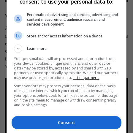
consent to use your personal data to:
Personalised advertising and content, advertising and
Venezuela
content measurement, audience research and
services development
Aunque Venezuela en este momento está en el fondo
del grupo B,
los venezolanos han sabido defenderse
Store and/or access information on a device
en esta Copa con dignidad a pesar de bajas
Learn more
significativas por la COVID-19
. (¡Once jugadores!)
Con empates luchados ante Colombia y Ecuador, los
Your personal data will be processed and information from
your device (cookies, unique identifiers, and other device
Venezolanos se han impuesto con dignidad y altura.
data) may be stored by, accessed by and shared with 210
partners, or used specifically by this site. We and our partners
may use precise geolocation data.
List of partners.
Some vendors may process your personal data on the basis
of legitimate interest, which you can object to by managing
your options below. Look for a link at the bottom of this page
or in the site menu to manage or withdraw consent in privacy
and cookie settings.
Consent