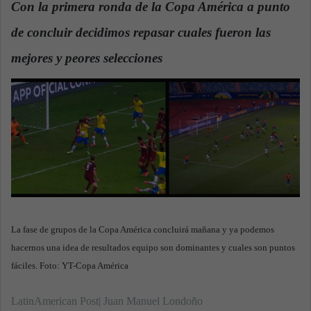
Con la primera ronda de la Copa América a punto
a
de concluir decidimos repasar cuales fueron las
n
e
mejores y peores selecciones
.
m
a
i
l
La fase de grupos de la Copa América concluirá mañana y ya podemos
hacernos una idea de resultados equipo son dominantes y cuales son puntos
fáciles. Foto: YT-Copa América
LatinAmerican Post| Juan Manuel Londoño