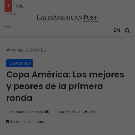
Titán peruano se despide: El legado de Mario Vargas Llosa
Menu
EN
S
Home
/
DEPORTES
DEPORTES
Copa América: Los mejores
y peores de la primera
ronda
Juan Manuel Londoño
S
June 25, 2021
289
e
3 minutos de lectura
n
d