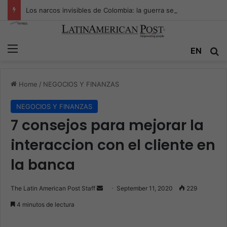
Los narcos invisibles de Colombia: la guerra secreta por la verdad, el poder y la nueva economía de la droga
Menu
EN
S
Home
/
NEGOCIOS Y FINANZAS
NEGOCIOS Y FINANZAS
7 consejos para mejorar la
interaccion con el cliente en
la banca
The Latin American Post Staff
S
September 11, 2020
229
e
4 minutos de lectura
n
d