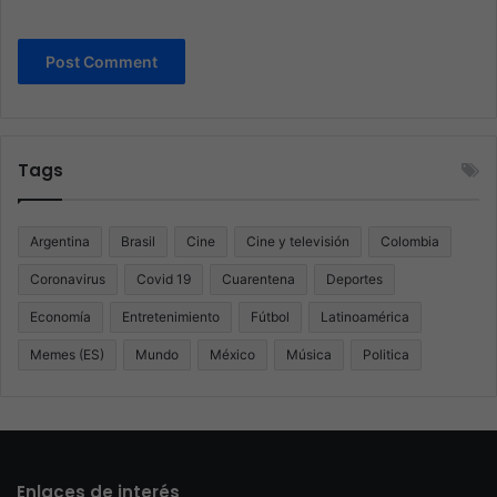
Tags
Argentina
Brasil
Cine
Cine y televisión
Colombia
Coronavirus
Covid 19
Cuarentena
Deportes
Economía
Entretenimiento
Fútbol
Latinoamérica
Memes (ES)
Mundo
México
Música
Politica
Enlaces de interés