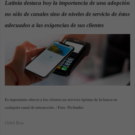
Latinia destaca hoy la importancia de una adopción
a
no sólo de canales sino de niveles de servicio de éstos
n
e
adecuados a las exigencias de sus clientes
.
m
a
i
l
Es importante ofrecer a los clientes un servicio óptimo de la banca en
cualquier canal de interacción. / Foto: PicJumbo
Oriol Ros