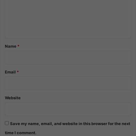
m
e
n
t
*
Name
*
Email
*
Website
Save my name, email, and website in this browser for the next
time I comment.