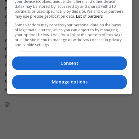
your device (cookies, unique identifiers, and other device
data) may be stored by, accessed by and shared with 210
reto para que los bancos puedan interactuar con sus
partners, or used specifically by this site. We and our partners
clientes. Latinia recientemente, realizó una encuesta a
may use precise geolocation data.
List of partners.
500 ejecutivos del sector en 16 países de
Some vendors may process your personal data on the basis
of legitimate interest, which you can object to by managing
Latinoamérica y España y una de sus grandes
your options below. Look for a link at the bottom of this page
conclusiones fue que el 64% de las personas
or in the site menu to manage or withdraw consent in privacy
and cookie settings.
consideró que el Covid-19 contribuirá a promover la
toma de decisiones atrasadas en los bancos. La
Consent
medición también encontró que los bancos deberían
promover principalmente la creación de más canales
con los clientes y los pagos digitales ante la
Manage options
aceleración en la desaparición del efectivo.