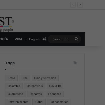
er y la nueva economía de la droga
Random Article
Search
LOGÍA
VIDA
In English
for:
Tags
Brasil
Cine
Cine y televisión
Colombia
Coronavirus
Covid 19
Cuarentena
Deportes
Economía
Entretenimiento
Fútbol
Latinoamérica