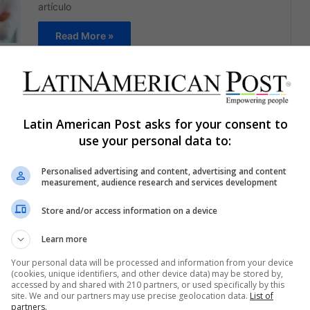
artículo
Read More »
Luis Angel Hernández Liborio
June 21, 2021
0
236
¿Por qué Victoria’s Secret le
Latin American Post asks for your consent to
corta las alas a sus ángeles?
use your personal data to:
The VS Collective es sólo la "punta del iceberg" de
la renovación de la imagen de Victoria's Secret
Personalised advertising and content, advertising and content
measurement, audience research and services development
Read More »
Store and/or access information on a device
Ana Maria Diaz
May 7, 2021
0
287
Learn more
Konfío evoluciona para impulsar
Your personal data will be processed and information from your device
la productividad PyME
(cookies, unique identifiers, and other device data) may be stored by,
accessed by and shared with 210 partners, or used specifically by this
site. We and our partners may use precise geolocation data.
List of
Konfío presenta un ecosistema de herramientas
partners.