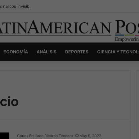
s narcos invisibles de Colombia: la guerra secreta por la verdad, el pod
ECONOMÍA
ANÁLISIS
DEPORTES
CIENCIA Y TECNO
cio
Carlos Eduardo Ricardo Teodoro
May 6, 2022