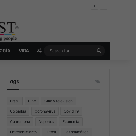
er y la nueva economía de la droga
Random Article
Search
LOGÍA
VIDA
for:
Tags
Brasil
Cine
Cine y televisión
Colombia
Coronavirus
Covid 19
Cuarentena
Deportes
Economía
Entretenimiento
Fútbol
Latinoamérica