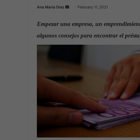
Ana Maria Diaz
S
February 11, 2021
e
n
Empezar una empresa, un emprendimiento
d
algunos consejos para encontrar el prést
a
n
e
m
a
i
l