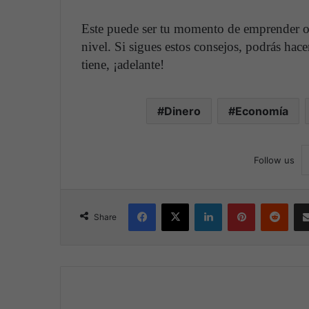
Este puede ser tu momento de emprender o d
nivel. Si sigues estos consejos, podrás hac
tiene, ¡adelante!
Dinero
Economía
Follow us
Facebook
X
LinkedIn
Pinterest
Reddit
Share