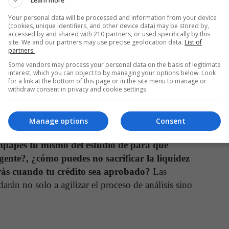
Learn more
 de tu negocio
Your personal data will be processed and information from your device
(cookies, unique identifiers, and other device data) may be stored by,
accessed by and shared with 210 partners, or used specifically by this
stintos que otros, o a ritmos distintos a través del
site. We and our partners may use precise geolocation data.
List of
partners.
 personalizado
. Si estás empezando, tal vez debas
Some vendors may process your personal data on the basis of legitimate
 a la medida de tu crecimiento y te permiten tomar
interest, which you can object to by managing your options below. Look
azos necesarios. Son ideales para proyectos
for a link at the bottom of this page or in the site menu to manage or
withdraw consent in privacy and cookie settings.
ida, pues buscan financiación para un objetivo
dquirir maquinaria o insumos urgentes o comenzar la
s, por ejemplo.
Manage options
Consent
mpapes tú mismo del estudio de para qué
rgente?, ¿cómo puedes no sacrificar la liquidez
rás cuando tu crédito sea aprobado?
Las
arán no solo a agilizar el proceso de análisis sino