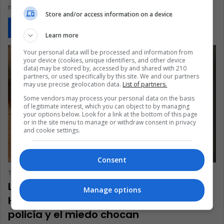
manifestantes seguían gritando…
Store and/or access information on a device
Read More »
Learn more
Your personal data will be processed and information from
your device (cookies, unique identifiers, and other device
data) may be stored by, accessed by and shared with 210
partners, or used specifically by this site. We and our partners
may use precise geolocation data.
List of partners.
Some vendors may process your personal data on the basis
of legitimate interest, which you can object to by managing
your options below. Look for a link at the bottom of this page
or in the site menu to manage or withdraw consent in privacy
and cookie settings.
AMÉRICAS
Consent
The Latin American Post Staff
December 22, 2025
1,067
Los sueños de una tregua callejera en
Manage options
Honduras cuando las pandillas, la
policía y el miedo chocan