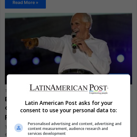
Read More »
Política
The Latin American Post Staff
December 26, 2025
1,224
El drama electoral en Honduras
Latin American Post asks for your
convierte el conteo navideño en una
consent to use your personal data to:
prueba geopolítica
Personalised advertising and content, advertising and
Tres semanas después de las elecciones del 30 de noviembre
content measurement, audience research and
services development
en Honduras, los funcionarios seguían contando, los