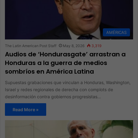
AMÉRICAS
The Latin American Post Staff
May 8, 2026
3,319
Audios de ‘Hondurasgate’ arrastran a
Honduras a la guerra de medios
sombríos en América Latina
Supuestas grabaciones que vinculan a Honduras, Washington,
Israel y redes regionales de derecha con complots de
desinformación contra gobiernos progresistas…
Read More »