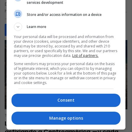
services development
Daniel Ortega cumplió 80 años el 11 de noviembre, y los
hashtags de celebración sonaron como un ensayo de sucesión.
Store and/or access information on a device
…
Learn more
Read More »
Your personal data will be processed and information from
your device (cookies, unique identifiers, and other device
data) may be stored by, accessed by and shared with 210
partners, or used specifically by this site. We and our partners
may use precise geolocation data.
List of partners.
Some vendors may process your personal data on the basis
of legitimate interest, which you can object to by managing
your options below. Look for a link at the bottom of this page
or in the site menu to manage or withdraw consent in privacy
and cookie settings.
Consent
VIDA
The Latin American Post Staff
August 10, 2025
1,448
Manage options
Las botellas de plástico están
asfixiando a Centroamérica —y cada