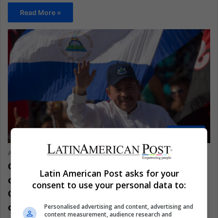
Read More »
ANÁLISIS
Arturo Leyva
November 17, 2025
3,438
Ochenta años y atrincherado: el
Latin American Post asks for your
cumpleaños de búnker de Daniel
consent to use your personal data to:
Ortega y la autocracia nicaragüense
que el tiempo construyó
Personalised advertising and content, advertising and
content measurement, audience research and