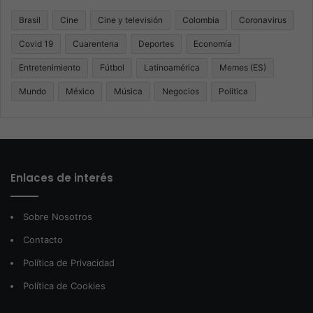
Brasil
Cine
Cine y televisión
Colombia
Coronavirus
Covid 19
Cuarentena
Deportes
Economía
Entretenimiento
Fútbol
Latinoamérica
Memes (ES)
Mundo
México
Música
Negocios
Politica
Enlaces de interés
Sobre Nosotros
Contacto
Política de Privacidad
Política de Cookies