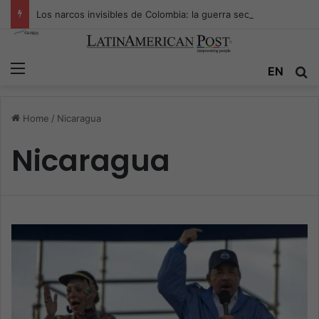
Los narcos invisibles de Colombia: la guerra secreta por la verdad, el poder y la nueva economía de la droga
Menu
EN
S
Home
/
Nicaragua
Nicaragua