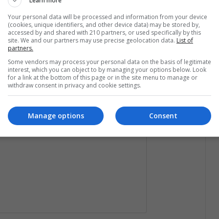
Learn more
Your personal data will be processed and information from your device
(cookies, unique identifiers, and other device data) may be stored by,
accessed by and shared with 210 partners, or used specifically by this
site. We and our partners may use precise geolocation data.
List of
partners.
Some vendors may process your personal data on the basis of legitimate
interest, which you can object to by managing your options below. Look
for a link at the bottom of this page or in the site menu to manage or
withdraw consent in privacy and cookie settings.
Manage options
Consent