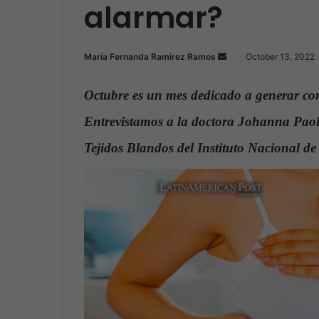
alarmar?
María Fernanda Ramirez Ramos
S
October 13, 2022
e
n
Octubre es un mes dedicado a generar con
d
Entrevistamos a la doctora Johanna Paol
a
n
Tejidos Blandos del Instituto Nacional 
e
m
a
i
l