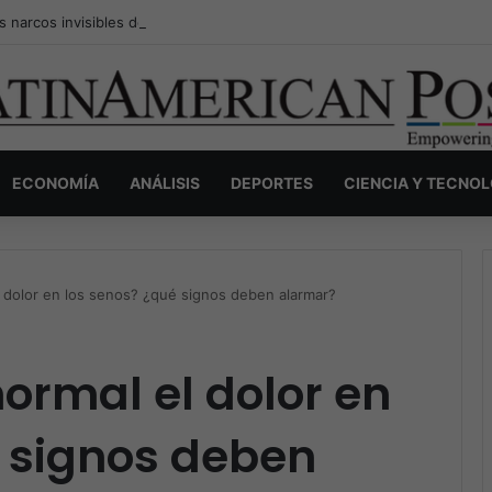
s narcos invisibles de Colombia: la guerra secreta por la verdad, el pod
ECONOMÍA
ANÁLISIS
DEPORTES
CIENCIA Y TECNO
l dolor en los senos? ¿qué signos deben alarmar?
normal el dolor en
é signos deben