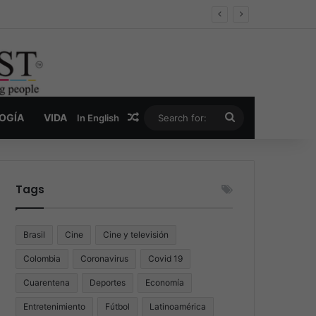
er y la nueva economía de la droga
Random Article
Search
LOGÍA
VIDA
In English
for:
Tags
Brasil
Cine
Cine y televisión
Colombia
Coronavirus
Covid 19
Cuarentena
Deportes
Economía
Entretenimiento
Fútbol
Latinoamérica