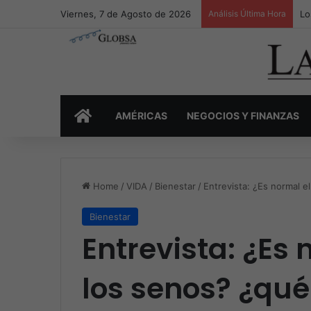
Viernes, 7 de Agosto de 2026
Análisis Última Hora
Lo
INICIO
AMÉRICAS
NEGOCIOS Y FINANZAS
Home
/
VIDA
/
Bienestar
/
Entrevista: ¿Es normal e
Bienestar
Entrevista: ¿Es 
los senos? ¿qu