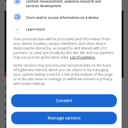
content measurement, audience research and
services development
Store and/or access information on a device
Learn more
Your personal data will be processed and information from
your device (cookies, unique identifiers, and other device
data) may be stored by, accessed by and shared with 210
partners, or used specifically by this site. We and our partners
may use precise geolocation data.
List of partners.
Some vendors may process your personal data on the basis
of legitimate interest, which you can object to by managing
your options below. Look for a link at the bottom of this page
or in the site menu to manage or withdraw consent in privacy
and cookie settings.
Se conoció esta semana también el aplazamiento de
los Premios Óscar, normalmente celebrados en enero,
Consent
para abril del 2021. Lo mismo ha sucedido con los
premios Spirit de cine independiente. Han anunciado
Manage options
esta semana que serán también entregados ya no en
febrero del otro año sino en abril. Esto se debe al