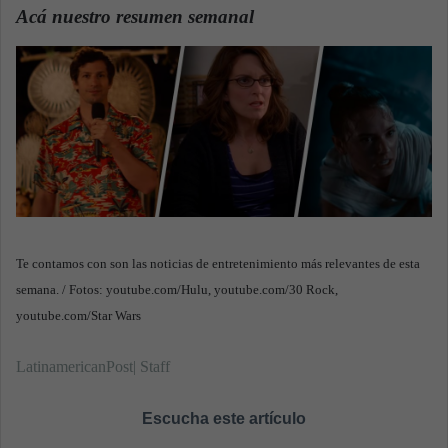
n
Acá nuestro resumen semanal
.
d
a
n
e
m
a
i
l
Te contamos con son las noticias de entretenimiento más relevantes de esta
semana. / Fotos: youtube.com/Hulu, youtube.com/30 Rock,
youtube.com/Star Wars
LatinamericanPost| Staff
Escucha este artículo