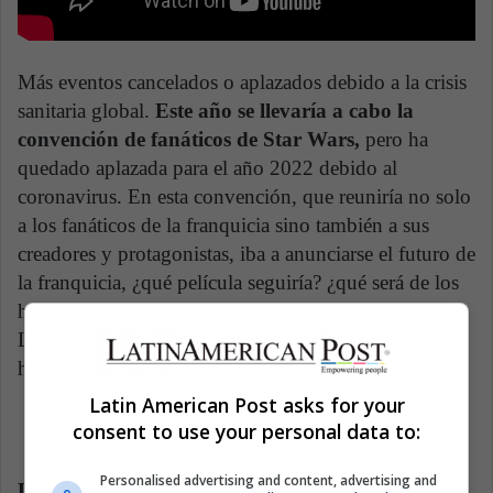
Más eventos cancelados o aplazados debido a la crisis
sanitaria global.
Este año se llevaría a cabo la
convención de fanáticos de Star Wars,
pero ha
quedado aplazada para el año 2022 debido al
coronavirus. En esta convención, que reuniría no solo
a los fanáticos de la franquicia sino también a sus
creadores y protagonistas, iba a anunciarse el futuro de
la franquicia, ¿qué película seguiría? ¿qué será de los
hilos narrativos abiertos que aún tiene la saga?
Lamentablemente, los fanáticos tendrán que esperar
hasta el 2022 para obtener respuestas.
Latin American Post asks for your
consent to use your personal data to:
Personalised advertising and content, advertising and
Los Spirit Awards son aplazados