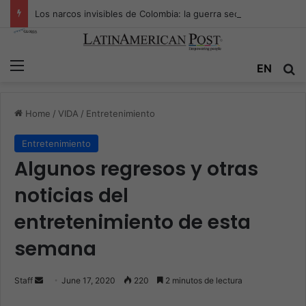
Los narcos invisibles de Colombia: la guerra secreta por la verdad, el poder y la nueva economía de la droga
Menu
EN
S
Home
/
VIDA
/
Entretenimiento
Entretenimiento
Algunos regresos y otras
noticias del
entretenimiento de esta
semana
Staff
S
June 17, 2020
220
2 minutos de lectura
e