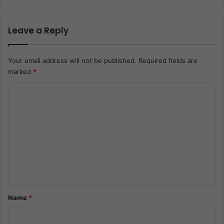
Leave a Reply
Your email address will not be published.
Required fields are
marked
*
C
o
m
m
e
n
t
*
Name
*