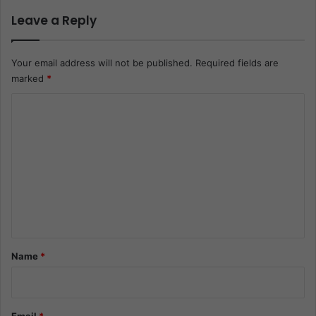
Leave a Reply
Your email address will not be published.
Required fields are
marked
*
C
o
m
m
e
n
t
*
Name
*