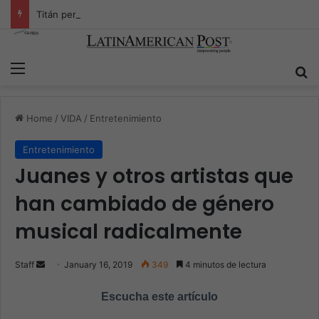
Titán peruano se despide: El legado de Mario Vargas Llosa
Menu
S
Home
/
VIDA
/
Entretenimiento
Entretenimiento
Juanes y otros artistas que
han cambiado de género
musical radicalmente
Staff
S
January 16, 2019
349
4 minutos de lectura
e
Escucha este artículo
n
d