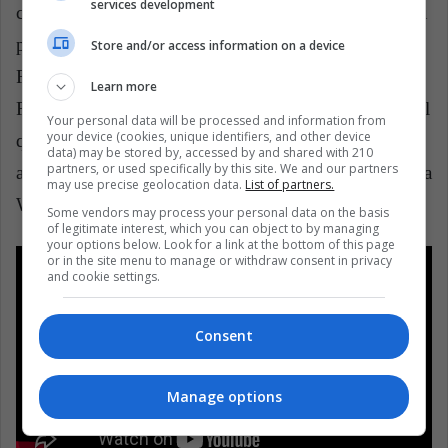
services development
cumbre en los noventa. Snoop Dogg también tiene su
propio sello discográfico llamado DoggyStyle
Store and/or access information on a device
Records. Alcanzó la mayor fama de la mano de Death
Learn more
Row Records con su álbum G-Funk
Doggystyle,
en el
Your personal data will be processed and information from
your device (cookies, unique identifiers, and other device
que rapeaba sobre sus procesos judiciales, sobre ser
data) may be stored by, accessed by and shared with 210
partners, or used specifically by this site. We and our partners
arrestado, su vida de gángster y sobre, claro, la disputa
may use precise geolocation data.
List of partners.
West Coast vs. East Coast.
Some vendors may process your personal data on the basis
of legitimate interest, which you can object to by managing
your options below. Look for a link at the bottom of this page
or in the site menu to manage or withdraw consent in privacy
and cookie settings.
Consent
Manage options