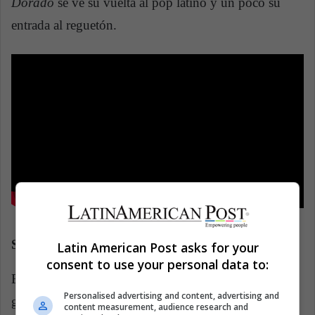
Dorado
se ve su vuelta al pop latino y un poco su
entrada al reguetón.
Snoop Dogg/Snoop Lion
Latin American Post asks for your
consent to use your personal data to:
El rapero californiano es conocido por su sonido de
Personalised advertising and content, advertising and
gangster rap de la West Coast que tuvo su momento
content measurement, audience research and