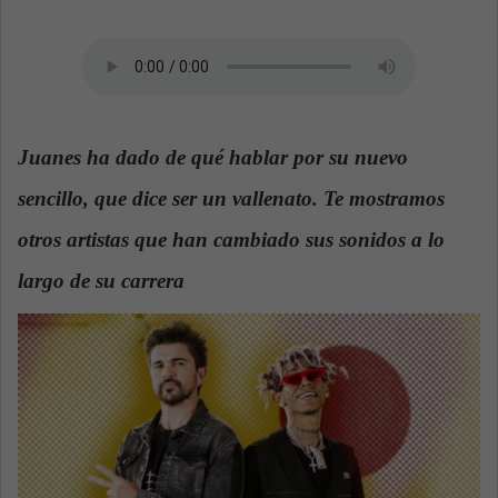
a
n
e
m
a
Juanes ha dado de qué hablar por su nuevo
i
l
sencillo, que dice ser un vallenato. Te mostramos
otros artistas que han cambiado sus sonidos a lo
largo de su carrera