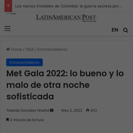
Los narcos invisibles de Colombia: la guerra secreta por la verdad, el poder y la nueva economía de la droga
Menu
EN
S
Home
/
VIDA
/
Entretenimiento
Entretenimiento
Met Gala 2022: lo bueno y lo
malo de otra noche
sofisticada
Yolanda González Madrid
S
May 2, 2022
203
e
3 minutos de lectura
n
d