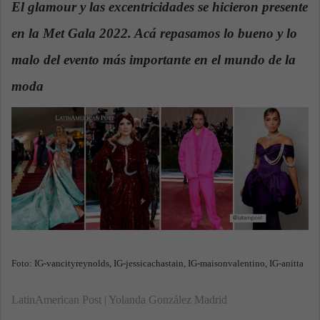
El glamour y las excentricidades se hicieron presente
a
en la Met Gala 2022. Acá repasamos lo bueno y lo
n
e
malo del evento más importante en el mundo de la
m
a
moda
.
i
l
Foto: IG-vancityreynolds, IG-jessicachastain, IG-maisonvalentino, IG-anitta
LatinAmerican Post | Yolanda González Madrid