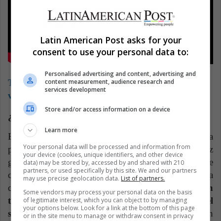
Latin American Post asks for your
consent to use your personal data to:
Personalised advertising and content, advertising and
content measurement, audience research and
También puedes leer: 5 obras de Beethoven que
services development
van más allá de la 9ª sinfonía
Store and/or access information on a device
¿Quién mató a Tom McCoffee?
Learn more
El semblante serio de Marcos Mundstock era
Your personal data will be processed and information from
posiblemente su mayor sello que, junto a su voz
your device (cookies, unique identifiers, and other device
grave, le daban un toque de solemnidad que
data) may be stored by, accessed by and shared with 210
partners, or used specifically by this site. We and our partners
curiosamente le funcionó a la perfección en la
may use precise geolocation data.
List of partners.
comedia.
Su papel como el narrador contaba con
Some vendors may process your personal data on the basis
toda seriedad divertidas historias sin perder el
of legitimate interest, which you can object to by managing
your options below. Look for a link at the bottom of this page
semblante,
por lo que esa imagen fue perfecta en
or in the site menu to manage or withdraw consent in privacy