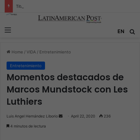
Titán peruano se despide: El legado de Mario Vargas Llosa
Menu
EN
S
Home
/
VIDA
/
Entretenimiento
Entretenimiento
Momentos destacados de
Marcos Mundstock con Les
Luthiers
Luis Angel Hernández Liborio
S
April 22, 2020
236
e
4 minutos de lectura
n
d