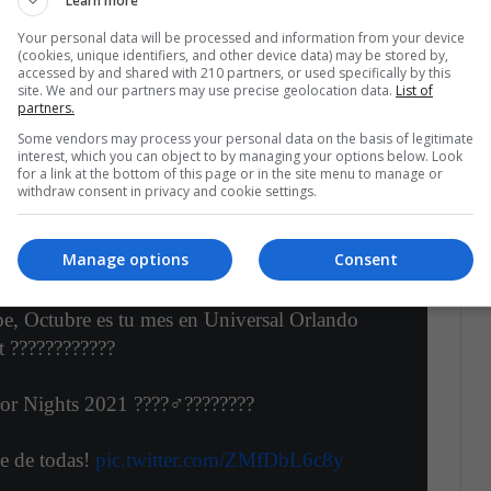
Learn more
nstruos que avizoraras en las calles
. El sitio
Your personal data will be processed and information from your device
esadillas durante todas las noches de tu estadía.
(cookies, unique identifiers, and other device data) may be stored by,
accessed by and shared with 210 partners, or used specifically by this
site. We and our partners may use precise geolocation data.
List of
r perseguidos por scare actors, no solo en las
partners.
mbrujadas con acciones terroríficas que te harán
Some vendors may process your personal data on the basis of legitimate
interest, which you can object to by managing your options below. Look
for a link at the bottom of this page or in the site menu to manage or
withdraw consent in privacy and cookie settings.
Manage options
Consent
ope, Octubre es tu mes en Universal Orlando
t ????????????
r Nights 2021 ????‍♂️????????
pe de todas!
pic.twitter.com/ZMfDbL6c8y