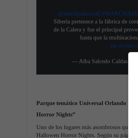
@dani3palaciosdj
#MARCHASE
Siberia pertenece a la fábrica de c
de la Calera y fue el principal pro
hasta que la multinaci
pic.twitt
— Alba Salcedo Caldas (@
Parque temático Universal Orlando Reso
Horror Nights”
Uno de los lugares más asombrosos que circ
Hallowen Horror Nights. Según su página