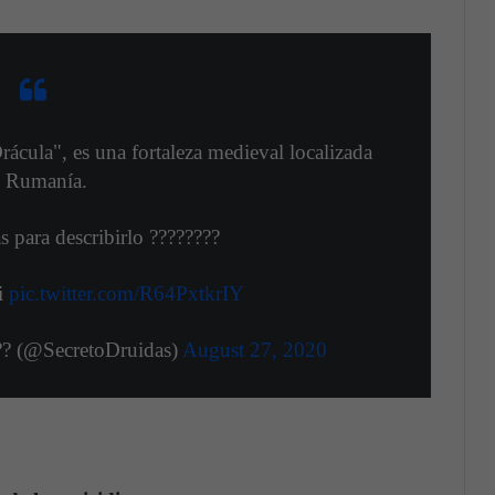
Drácula", es una fortaleza medieval localizada
 Rumanía.
s para describirlo ????????
i
pic.twitter.com/R64PxtkrIY
??? (@SecretoDruidas)
August 27, 2020