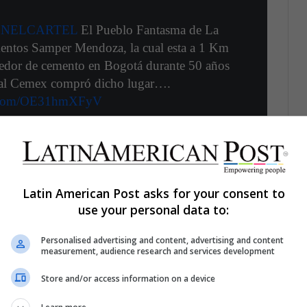
NELCARTEL
El Pueblo Fantasma de La
ementos Samper Mendoza, la cual esta a 1 Km
veedor de cemento en Bogotá durante 50 años
onal Cemex compró dicho lugar….
er.com/OE31hmXFyV
AlbaSalcedoCald)
October 17, 2019
Latin American Post asks for your consent to
use your personal data to:
rt con su mejor evento del 2021 “Hallowen
Personalised advertising and content, advertising and content
measurement, audience research and services development
Store and/or access information on a device
ula por las redes sociales es Universal Studios
 web,
el parque temático cuenta con terroríficas