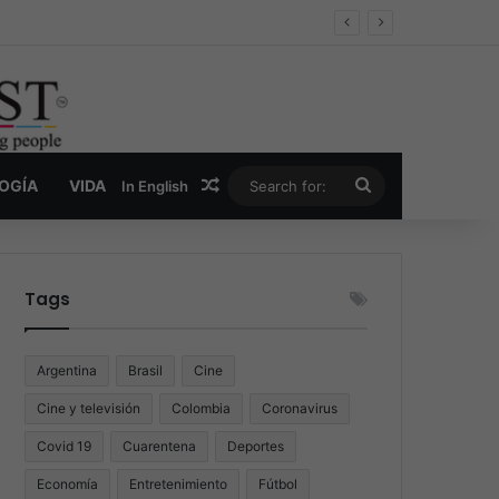
oder y la nueva economía de la droga
Random Article
Search
LOGÍA
VIDA
In English
for:
Tags
Argentina
Brasil
Cine
Cine y televisión
Colombia
Coronavirus
Covid 19
Cuarentena
Deportes
Economía
Entretenimiento
Fútbol