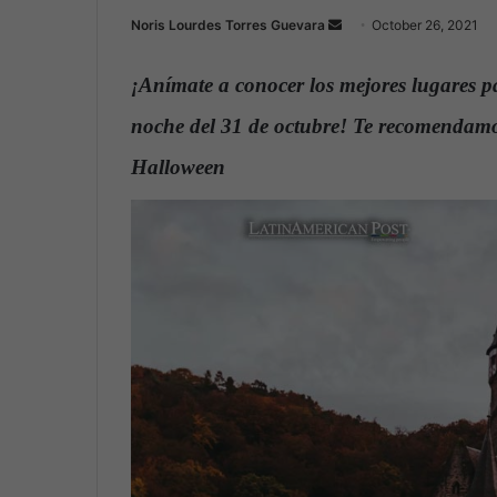
Noris Lourdes Torres Guevara
S
October 26, 2021
e
n
¡Anímate a conocer los mejores lugares pa
d
noche del 31 de octubre! Te recomendamos
a
n
Halloween
.
e
m
a
i
l