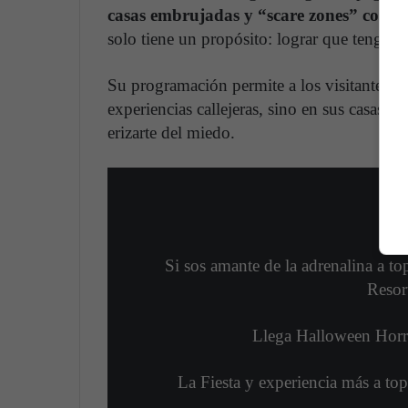
casas embrujadas y “scare zones” con mo
solo tiene un propósito: lograr que tengas p
Su programación permite a los visitantes se
experiencias callejeras, sino en sus casas e
erizarte del miedo.
Si sos amante de la adrenalina a t
Resor
Llega Halloween Horro
La Fiesta y experiencia más a to