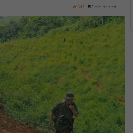
336
2 minutes read