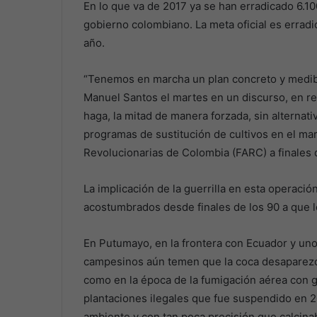
En lo que va de 2017 ya se han erradicado 6.100
gobierno colombiano. La meta oficial es errad
año.
“Tenemos en marcha un plan concreto y medible
Manuel Santos el martes en un discurso, en ref
haga, la mitad de manera forzada, sin alternati
programas de sustitución de cultivos en el ma
Revolucionarias de Colombia (FARC) a finales 
La implicación de la guerrilla en esta operació
acostumbrados desde finales de los 90 a que l
En Putumayo, en la frontera con Ecuador y uno
campesinos aún temen que la coca desaparezc
como en la época de la fumigación aérea con g
plantaciones ilegales que fue suspendido en 2
ambiente y con tan poca precisión que calcina