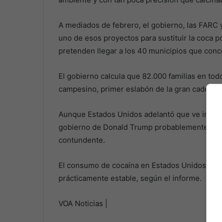
A mediados de febrero, el gobierno, las FARC
uno de esos proyectos para sustituir la coca p
pretenden llegar a los 40 municipios que conce
El gobierno calcula que 82.000 familias en tod
campesino, primer eslabón de la gran cadena de
Aunque Estados Unidos adelantó que ve improb
gobierno de Donald Trump probablemente exija
contundente.
El consumo de cocaína en Estados Unidos, pri
prácticamente estable, según el informe.
VOA Noticias |