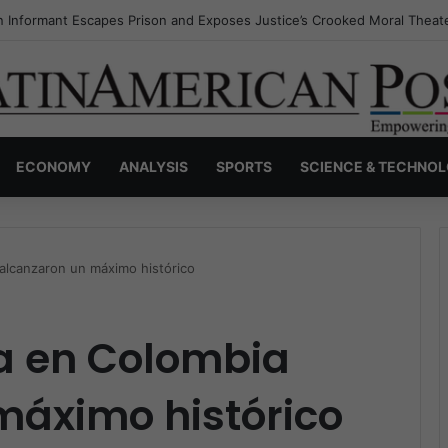
s Invisible Narcos: The Secret War Over Truth, Power, and the New Dr
ECONOMY
ANALYSIS
SPORTS
SCIENCE & TECHNO
alcanzaron un máximo histórico
ca en Colombia
máximo histórico