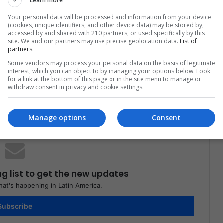
Learn more
Colombia
Your personal data will be processed and information from your device
(cookies, unique identifiers, and other device data) may be stored by,
accessed by and shared with 210 partners, or used specifically by this
site. We and our partners may use precise geolocation data.
List of
partners.
Some vendors may process your personal data on the basis of legitimate
interest, which you can object to by managing your options below. Look
for a link at the bottom of this page or in the site menu to manage or
Share via Email
Print
withdraw consent in privacy and cookie settings.
Manage options
Consent
ng list to get the new updates
at's happening in Latin America.
Subscribe