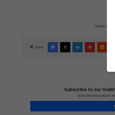
Follow us
Facebook
X
LinkedIn
Pinterest
Reddit
Share
Subscribe to our maili
Stay informed about wh