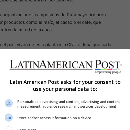
 y organizaciones campesinas de Putumayo firmaron
or productos como el maíz, el cacao o el café, que
ntran la mitad de la coca.
o el país viven de esta planta y la ONU estima que cada
l narcotráfico, gana 1.180 dólares al año por su labor.
able la reanudación de la fumigación aérea, el
 a Colombia que ataque estos cultivos de forma
Latin American Post asks for your consent to
use your personal data to:
ncipal destino de la droga colombiana, permanece
Personalised advertising and content, advertising and content
measurement, audience research and services development
Store and/or access information on a device