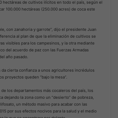
 hectáreas de cultivos ilícitos en todo el país, según el
icar 100.000 hectáreas (250.000 acres) de coca este
, con zanahoria y garrote”, dijo el presidente Juan
erencia al plan de que la eliminación de cultivos se
vas visibles para los campesinos, y la otra mediante
rco del acuerdo de paz con las Fuerzas Armadas
del año pasado.
n da cierta confianza a unos agricultores incrédulos
os proyectos queden “bajo la mesa”.
 de los departamentos más cocaleros del país, los
a dejando la zona como un “desierto” de pobreza,
lifosato, un método masivo para acabar con las
015 por sus efectos nocivos para la salud y el medio
ba lo que se encontrara por delante.