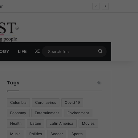
ug Economy
Random Article
Search
LOGY
LIFE
for:
Tags
Colombia
Coronavirus
Covid 19
Economy
Entertainment
Environment
Health
Latam
Latin America
Movies
Music
Politics
Soccer
Sports