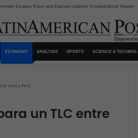
nvisible Narcos: The Secret War Over Truth, Power, and the New Drug 
ECONOMY
ANALYSIS
SPORTS
SCIENCE & TECHNO
tre India y Perú
para un TLC entre