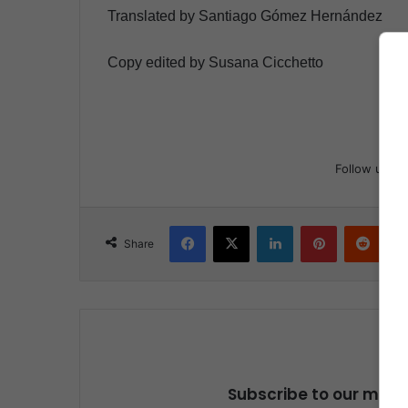
Translated by Santiago Gómez Hernández
Copy edited by Susana Cicchetto
Follow us
Facebook
X
LinkedIn
Pinterest
Reddit
Share
Subscribe to our maili