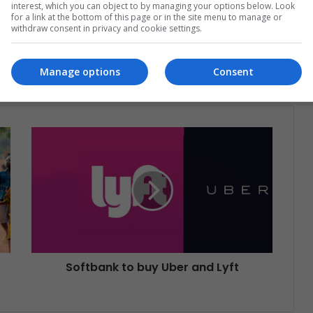
interest, which you can object to by managing your options below. Look
at's happening in Latin America.
for a link at the bottom of this page or in the site menu to manage or
withdraw consent in privacy and cookie settings.
Subscribe
Manage options
Consent
Softbank to buy Uber and Lyft