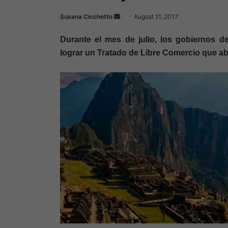
Susana Cicchetto
S
August 11, 2017
e
Durante el mes de julio, los gobiernos 
n
lograr un Tratado de Libre Comercio que ab
d
a
n
e
m
a
i
l