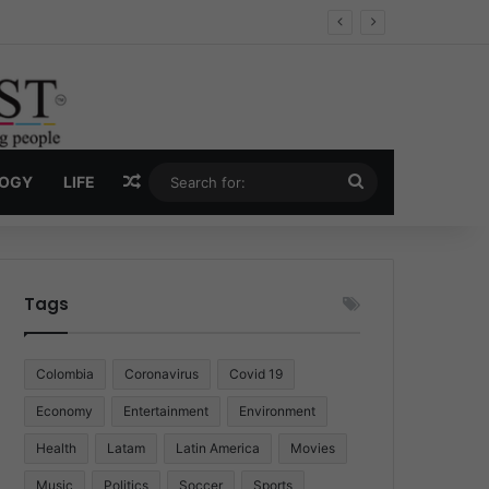
Economy
Random Article
Search
LOGY
LIFE
for:
Tags
Colombia
Coronavirus
Covid 19
Economy
Entertainment
Environment
Health
Latam
Latin America
Movies
Music
Politics
Soccer
Sports