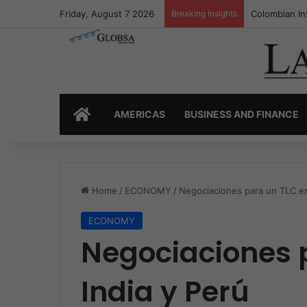
Friday, August 7 2026
Breaking Insights
Colombia’s I
HOME
AMERICAS
BUSINESS AND FINANCE
Home
/
ECONOMY
/
Negociaciones para un TLC en
ECONOMY
Negociaciones 
India y Perú