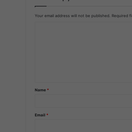
Your email address will not be published.
Required f
C
o
m
m
e
n
t
*
Name
*
Email
*