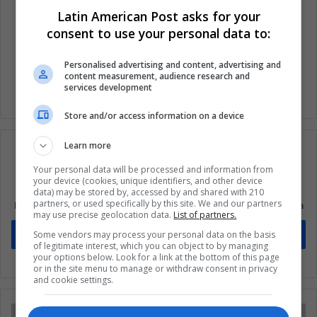
Latin American Post asks for your
consent to use your personal data to:
Colombia
ELN
Personalised advertising and content, advertising and
content measurement, audience research and
services development
Store and/or access information on a device
Learn more
Your personal data will be processed and information from
your device (cookies, unique identifiers, and other device
Suscríbete a nuestra lista de correos
data) may be stored by, accessed by and shared with 210
partners, or used specifically by this site. We and our partners
Mantente informado sobre lo que está pasando en Latinoamérica
may use precise geolocation data.
List of partners.
Some vendors may process your personal data on the basis
Suscríbete
of legitimate interest, which you can object to by managing
your options below. Look for a link at the bottom of this page
or in the site menu to manage or withdraw consent in privacy
and cookie settings.