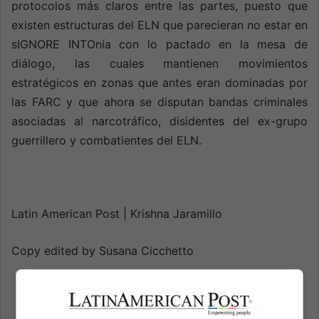
protocolos más claros entre las partes, puesto que
existen estructuras del ELN que parecieran no estar en
sIGNORE INTOnía con lo pactado en la mesa de
diálogo, las cuales mantienen movimientos
estratégicos en zonas que antes eran dominadas por
las FARC y que ahora se disputan bandas criminales
asociadas al narcotráfico, disidentes del ex-grupo
guerrillero y combatientes del ELN.
Latin American Post | Krishna Jaramillo
Copy edited by Susana Cicchetto