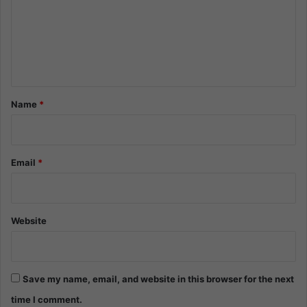
m
e
n
t
*
Name
*
Email
*
Website
Save my name, email, and website in this browser for the next
time I comment.