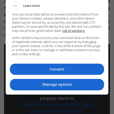
Alejandro Mayorkas, secretario de Seguridad
Learn more
Nacional, para encabezar la reunificación de
familias separadas durante el gobierno de Trump.
Your personal data will be processed and information from
your device (cookies, unique identifiers, and other device
El secretario anunció que a 120 días de haber
data) may be stored by, accessed by and shared with 210
partners, or used specifically by this site. We and our partners
comenzado con la comisión han logrado el
may use precise geolocation data.
List of partners.
reencuentro de 7 familias y 29 más en proceso.
Some vendors may process your personal data on the basis
of legitimate interest, which you can object to by managing
your options below. Look for a link at the bottom of this page
or in the site menu to manage or withdraw consent in privacy
and cookie settings.
Consent
Today, the Family Reunification Task
Force—including
@DHSgov
,
Manage options
@HHSgov
,
@StateDept
and
@TheJusticeDept
released its 120-day
progress report to
@POTUS
.
https://t.co/rDGfwCNpwj
pic.twitter.com/j6colhXI23