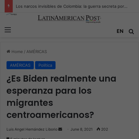
Los narcos invisibles de Colombia: la guerra secreta por la verdad, el poder y la nueva economía de la droga
Menu
EN
S
Home
/
AMÉRICAS
AMÉRICAS
Política
¿Es Biden realmente una
esperanza para los
migrantes
centroamericanos?
Luis Angel Hernández Liborio
S
June 8, 2021
202
e