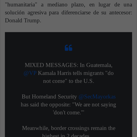
"humanitaria" a mediano plazo, en lugar de una
solución agresiva para diferenciarse de su antecesor:
Donald Trump.
MIXED MESSAGES: In Guatemala,
@VP
Kamala Harris tells migrants "do
not come" to the U.S.
But Homeland Security
@SecMayorkas
has said the opposite: "We are not saying
'don't come.'"
Meanwhile, border crossings remain the
highest in 2 decades…