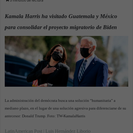
5 minutos de lectura
n
d
Kamala Harris ha visitado Guatemala y México
a
para consolidar el proyecto migratorio de Biden
n
.
e
m
a
i
l
La administración del demócrata busca una solución “humanitaria” a
mediano plazo, en el lugar de una solución agresiva para diferenciarse de su
antecesor: Donald Trump. Foto: TW-KamalaHarris
LatinAmerican Post | Luis Hernández Liborio