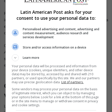
declaró en 2020.
Latin American Post asks for your
Pero el momento no podría ser peor para Caracas. Los
consent to use your personal data to:
ingresos petroleros han caído un 80% desde 2015, y con la
economía devastada, el contrabando—de cocaína, oro y
Personalised advertising and content, advertising and
diésel—se ha convertido en un salvavidas.
content measurement, audience research and
services development
Como escribió el politólogo Javier Corrales en
Latin
Store and/or access information on a device
American Politics and Society
, el régimen de Maduro no
Learn more
solo ha tolerado las economías ilícitas. Ha dependido de
ellas.
Your personal data will be processed and information from
your device (cookies, unique identifiers, and other device
data) may be stored by, accessed by and shared with 210
partners, or used specifically by this site. We and our partners
may use precise geolocation data.
List of partners.
Ondas regionales—y lo que
Some vendors may process your personal data on the basis
viene
of legitimate interest, which you can object to by managing
your options below. Look for a link at the bottom of this page
or in the site menu to manage or withdraw consent in privacy
and cookie settings.
La confesión de Carvajal no es solo una bomba en