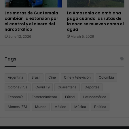
Las maras de Guatemala
La Amazonía colombiana
cambian la extorsión por
paga cuando las rutas de
el control y el dinero del
la coca se mueven como el
narcotráfico
agua
June 12, 2026
March 5, 2026
Tags
Argentina
Brasil
Cine
Cine y televisión
Colombia
Coronavirus
Covid 19
Cuarentena
Deportes
Economía
Entretenimiento
Fútbol
Latinoamérica
Memes (ES)
Mundo
México
Música
Politica