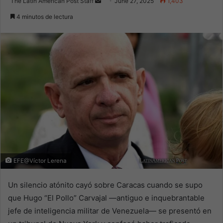
Send
The Latin American Post Staff
June 27, 2025
1,403
an
4 minutos de lectura
email
EFE@Víctor Lerena
Un silencio atónito cayó sobre Caracas cuando se supo
que Hugo “El Pollo” Carvajal —antiguo e inquebrantable
jefe de inteligencia militar de Venezuela— se presentó en