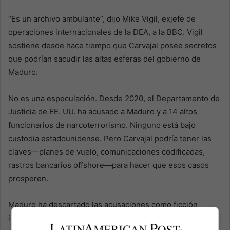
“Es un archivo ambulante”, dijo Mike Vigil, exjefe de
operaciones internacionales de la DEA, a la BBC. Vigil
sostiene desde hace tiempo que Carvajal posee secretos
que podrían sacudir las altas esferas del gobierno de
Maduro.
No es una especulación. Desde 2020, el Departamento de
Justicia de EE. UU. ha acusado a Maduro y a 14 altos
funcionarios de narcoterrorismo. Ninguno está bajo
custodia estadounidense. Pero Carvajal podría tener las
claves—planes de vuelo, comunicaciones codificadas,
rastros bancarios offshore—para hacer que esos casos
prosperen.
Maduro ha descartado las acusaciones como ficción
imperialista. “Puras mentiras para robarnos el petróleo”,