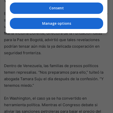
Venezuela. Es un terremoto en toda América Latina.
Consent
En Colombia, donde el proceso de paz con las FARC sigue
siendo frágil, la revelación de que la inteligencia militar
Manage options
venezolana protegía convoyes de droga es explosiva.
María Victoria Llorente, directora de la Fundación Ideas
para la Paz en Bogotá, advirtió que tales revelaciones
podrían tensar aún más la ya delicada cooperación en
seguridad fronteriza.
Dentro de Venezuela, las familias de presos políticos
temen represalias. “Nos preparamos para ello,” tuiteó la
abogada Tamara Suju el día después de la confesión. “Y
tenemos miedo.”
En Washington, el caso ya se ha convertido en
herramienta política. Mientras el Congreso debate si
aliviar las sanciones petroleras para bajar el precio del