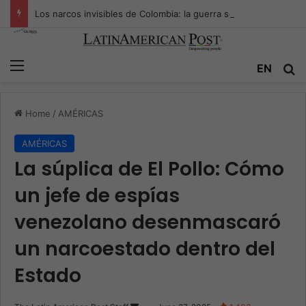
Los narcos invisibles de Colombia: la guerra secreta por la verdad, el poder y la nueva economía de la droga
Menu
Se
EN
Home
/
AMÉRICAS
AMÉRICAS
La súplica de El Pollo: Cómo
un jefe de espías
venezolano desenmascaró
un narcoestado dentro del
Estado