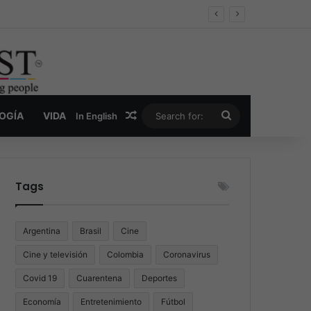
er y la nueva economía de la droga
Random Article
Search
LOGÍA
VIDA
In English
for:
Tags
Argentina
Brasil
Cine
Cine y televisión
Colombia
Coronavirus
Covid 19
Cuarentena
Deportes
Economía
Entretenimiento
Fútbol