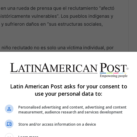
jo en una rueda de prensa que el reclutamiento “afectó
stóricamente vulnerables”. Los pueblos indígenas y
 y sufrieron daños en “sus estructuras sociales,
n niño reclutado no es solo una víctima individual, por
genas y afrocolombianas, un niño también porta el
 el conocimiento ritual, el saber agrícola, el
bar a un niño es perforar el mañana de un pueblo.
Latin American Post asks for your consent to
use your personal data to:
Personalised advertising and content, advertising and content
measurement, audience research and services development
Store and/or access information on a device