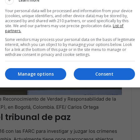
Learn more
Your personal data will be processed and information from your device
(cookies, unique identifiers, and other device data) may be stored by,
accessed by and shared with 210 partners, or used specifically by this
site. We and our partners may use precise geolocation data.
List of
partners.
Some vendors may process your personal data on the basis of legitimate
interest, which you can object to by managing your options below. Look
for a link at the bottom of this page or in the site menu to manage or
withdraw consent in privacy and cookie settings.
Manage options
Consent
de Reconocimiento de Verdad y Responsabilidad de la
JEP), en Bogotá, Colombia. EFE/ Carlos Ortega
l tribunal de paz
16 con las FARC para investigar y juzgar los crímenes
ombia. Actualmente tiene once macrocasos abiertos