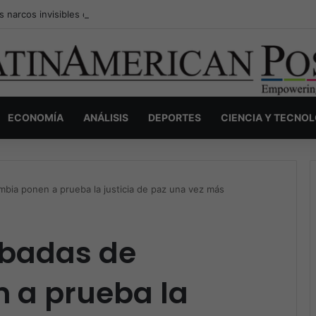
s narcos invisibles de Colombia: la guerra secreta por la verdad, el pod
ECONOMÍA
ANÁLISIS
DEPORTES
CIENCIA Y TECNO
mbia ponen a prueba la justicia de paz una vez más
obadas de
 a prueba la