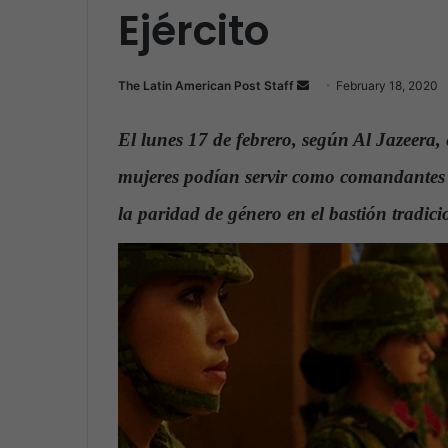
Ejército
The Latin American Post Staff
S
February 18, 2020
e
n
El lunes 17 de febrero, según Al Jazeera, 
d
mujeres podían servir como comandantes d
a
n
la paridad de género en el bastión tradi
e
m
a
i
l