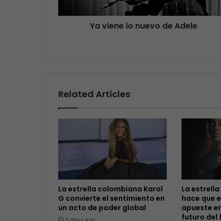
Ya viene lo nuevo de Adele
Related Articles
La estrella colombiana Karol
La estrella
G convierte el sentimiento en
hace que e
un acto de poder global
apueste en
futuro del 
3 days ago