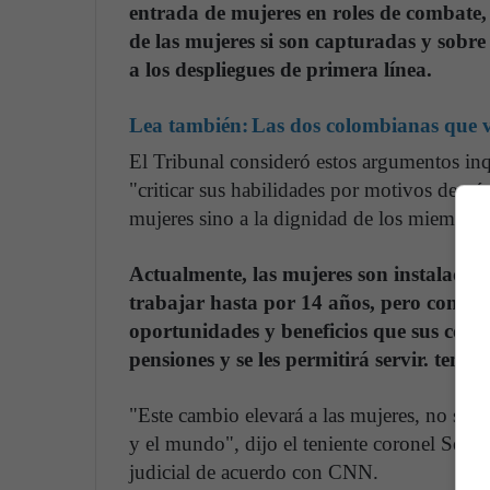
entrada de mujeres en roles de combate,
de las mujeres si son capturadas y sobre
a los despliegues de primera línea.
Lea también:
Las dos colombianas que v
El Tribunal consideró estos argumentos inqu
"criticar sus habilidades por motivos de g
mujeres sino a la dignidad de los miembros 
Actualmente, las mujeres son instaladas 
trabajar hasta por 14 años, pero con es
oportunidades y beneficios que sus cole
pensiones y se les permitirá servir. tenen
"Este cambio elevará a las mujeres, no solo e
y el mundo", dijo el teniente coronel Seema
judicial de acuerdo con CNN.