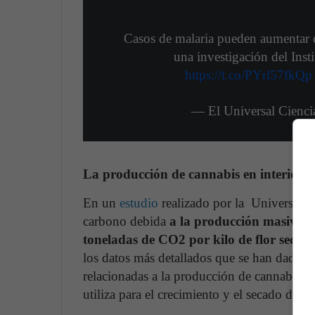
Casos de malaria pueden aumentar d
una investigación del Inst
https://t.co/PYrl57fkQp
— El Universal Cienc
La producción de cannabis en interiores
En un
estudio
realizado por la Universidad
carbono debida
a la producción masiva de
toneladas de CO2 por kilo de flor seca 
los datos más detallados que se han dado a
relacionadas a la producción de cannabis s
utiliza para el crecimiento y el secado de la