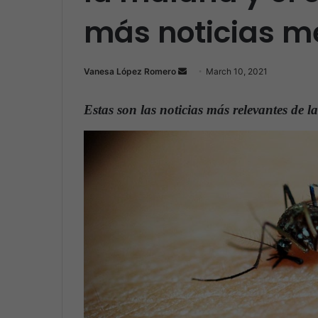
más noticias m
Vanesa López Romero
S
March 10, 2021
e
n
Estas son las noticias más relevantes de
d
a
n
e
m
a
i
l