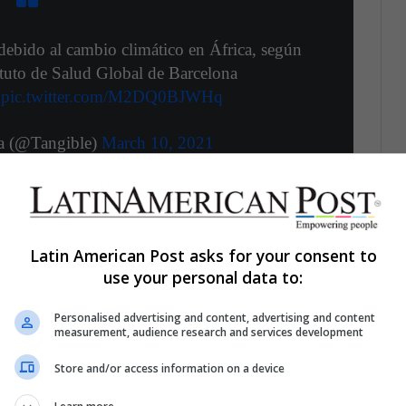
ebido al cambio climático en África, según
ituto de Salud Global de Barcelona
pic.twitter.com/M2DQ0BJWHq
ia (@Tangible)
March 10, 2021
 tiene una huella de carbono impactante
Latin American Post asks for your consent to
 Estatal de Colorado se demuestra que la huella de
use your personal data to:
 cannabis en interiores asciende 2,2 y 5,1
en Estados Unidos.
Hasta el momento, estos son
Personalised advertising and content, advertising and content
l respecto. Las emisiones de gas invernadero
measurement, audience research and services development
e atribuye al consumo energético y de gas que se
Store and/or access information on a device
s plantas.