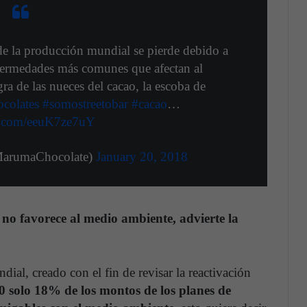
e la producción mundial se pierde debido a
nfermedades más comunes que afectan al
a de las nueces del cacao, la escoba de
colates
#somostreetobar
#cacao
…
er.com/eeuK7ze7uY
arumaChocolate)
January 20, 2018
no favorece al medio ambiente, advierte la
al, creado con el fin de revisar la reactivación
0 solo 18% de los montos de los planes de