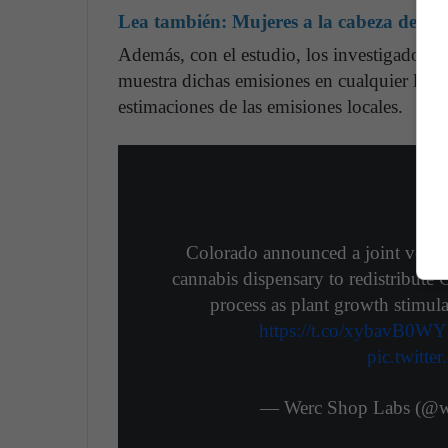
Lea también:
Mujeres a la cabeza de la
Además, con el estudio, los investigadores
muestra dichas emisiones en cualquier luga
estimaciones de las emisiones locales.
Colorado announced a joint vent
cannabis dispensary to redistribute
process as plant growth stimula
https://t.co/xybavB0WY
pic.twitt
— Werc Shop Labs (@w