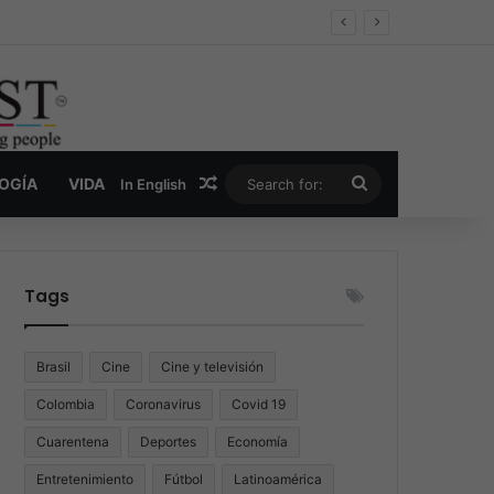
er y la nueva economía de la droga
Random Article
Search
LOGÍA
VIDA
In English
for:
Tags
Brasil
Cine
Cine y televisión
Colombia
Coronavirus
Covid 19
Cuarentena
Deportes
Economía
Entretenimiento
Fútbol
Latinoamérica