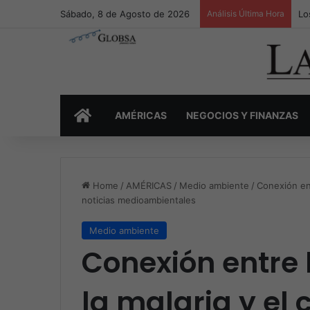
Sábado, 8 de Agosto de 2026
Análisis Última Hora
Lo
INICIO
AMÉRICAS
NEGOCIOS Y FINANZAS
Home
/
AMÉRICAS
/
Medio ambiente
/
Conexión ent
noticias medioambientales
Medio ambiente
Conexión entre 
la malaria y el