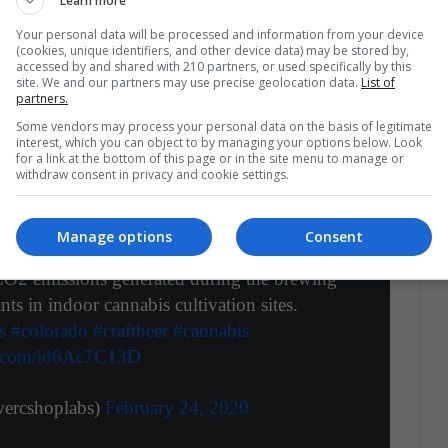
Learn more
 lucha por el medio ambiente
Your personal data will be processed and information from your device
(cookies, unique identifiers, and other device data) may be stored by,
 pusieron a la disposición del público un mapa que
accessed by and shared with 210 partners, or used specifically by this
r de Estados Unidos con datos específicos y
site. We and our partners may use precise geolocation data.
List of
partners.
Some vendors may process your personal data on the basis of legitimate
interest, which you can object to by managing your options below. Look
for a link at the bottom of this page or in the site menu to manage or
withdraw consent in privacy and cookie settings.
Manage options
Consent
ure between Denver Beer Co. & The Clinic
 CO2 emissions generated during the brewing
nts in indoor cannabis cultivation sites.
s
#colorado
#craftbeer
#cannabis
er.com/id6Ac7C13D
ercshoplabs)
February 24, 2020