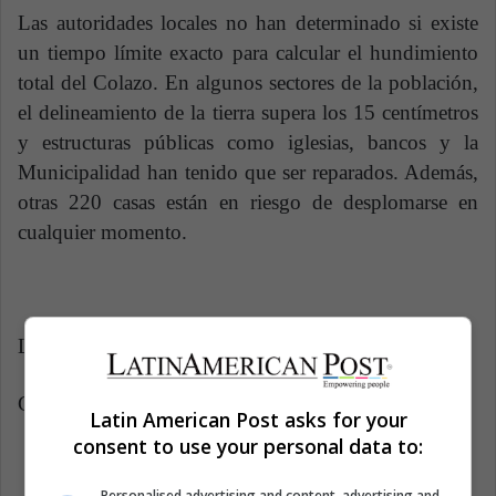
Las autoridades locales no han determinado si existe
un tiempo límite exacto para calcular el hundimiento
total del Colazo. En algunos sectores de la población,
el delineamiento de la tierra supera los 15 centímetros
y estructuras públicas como iglesias, bancos y la
Municipalidad han tenido que ser reparados. Además,
otras 220 casas están en riesgo de desplomarse en
cualquier momento.
Latin American Post | Krishna Jaramillo
Copy edited by Susana Cicchetto
Latin American Post asks for your
consent to use your personal data to:
Personalised advertising and content, advertising and