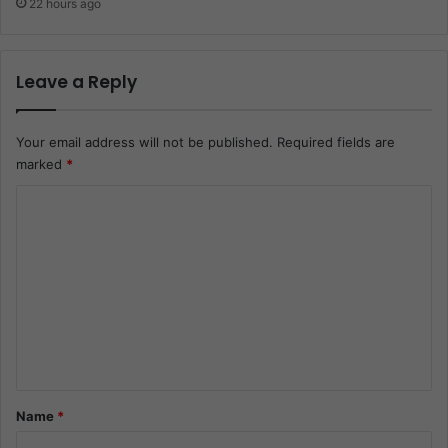
22 hours ago
Leave a Reply
Your email address will not be published.
Required fields are
marked
*
C
o
m
m
e
n
t
*
Name
*