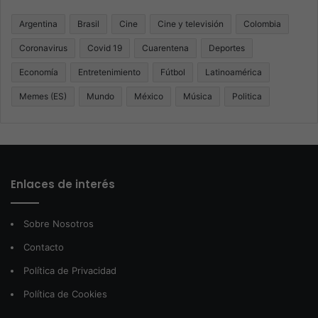
Argentina
Brasil
Cine
Cine y televisión
Colombia
Coronavirus
Covid 19
Cuarentena
Deportes
Economía
Entretenimiento
Fútbol
Latinoamérica
Memes (ES)
Mundo
México
Música
Politica
Enlaces de interés
Sobre Nosotros
Contacto
Política de Privacidad
Política de Cookies