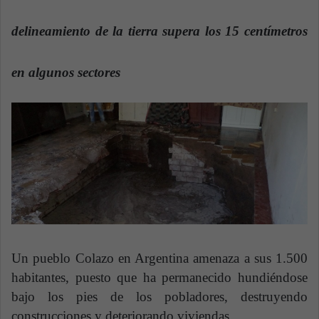
n
e
delineamiento de la tierra supera los 15 centímetros
m
a
en algunos sectores
i
l
Un pueblo Colazo en Argentina amenaza a sus 1.500
habitantes, puesto que ha permanecido hundiéndose
bajo los pies de los pobladores, destruyendo
construcciones y deteriorando viviendas.