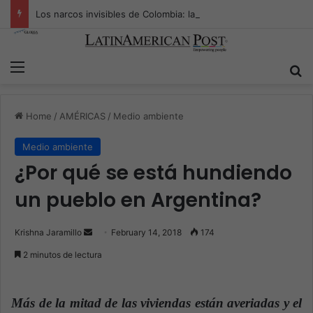
Los narcos invisibles de Colombia: la guerra secreta por la verdad, el poder y la nueva economía de la droga
Menu
S
Home
/
AMÉRICAS
/
Medio ambiente
Medio ambiente
¿Por qué se está hundiendo
un pueblo en Argentina?
Krishna Jaramillo
S
February 14, 2018
174
e
2 minutos de lectura
n
d
a
Más de la mitad de las viviendas están averiadas y el