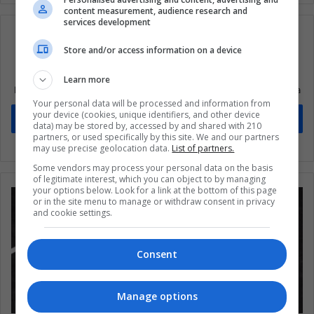
content measurement, audience research and
services development
Store and/or access information on a device
Suscríbete a nuestra lista de correos
Learn more
Mantente informado sobre lo que está pasando en Latinoamérica
Your personal data will be processed and information from
your device (cookies, unique identifiers, and other device
Suscríbete
data) may be stored by, accessed by and shared with 210
partners, or used specifically by this site. We and our partners
may use precise geolocation data.
List of partners.
Some vendors may process your personal data on the basis
of legitimate interest, which you can object to by managing
your options below. Look for a link at the bottom of this page
or in the site menu to manage or withdraw consent in privacy
and cookie settings.
Consent
Manage options