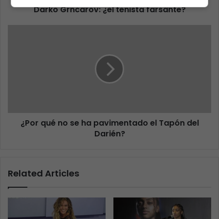
Darko Grncarov: ¿el tenista farsante?
¿Por qué no se ha pavimentado el Tapón del
Darién?
Related Articles