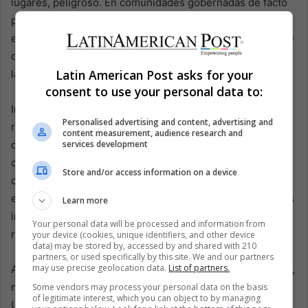
lugares, peligroso. En comunidades gobernadas de facto
por ejércitos guerrilleros y grupos criminales, las
etiquetas pueden ser letales. Ser visto como “defensor de
derechos” puede interpretarse como estar de un lado de
Latin American Post asks for your
la guerra.
consent to use your personal data to:
Incluso en lugares donde el Estado es más fuerte, el
Personalised advertising and content, advertising and
riesgo persiste. Un informe del Departamento de Estado
content measurement, audience research and
de dos mil dieciocho afirmó que, en la capital, el trece por
services development
ciento de los líderes cristianos había recibido amenazas
Store and/or access information on a device
de muerte. Si ese es el clima en Bogotá, la vulnerabilidad
en los corredores remotos —donde las vías son malas, las
Learn more
instituciones más débiles y los actores armados más
Your personal data will be processed and information from
ruidosos— requiere poca imaginación.
your device (cookies, unique identifiers, and other device
data) may be stored by, accessed by and shared with 210
partners, or used specifically by this site. We and our partners
may use precise geolocation data.
List of partners.
Aquí es donde la política estadounidense entra en escena,
no como salvadora, sino como parte interesada. Estados
Some vendors may process your personal data on the basis
of legitimate interest, which you can object to by managing
Unidos ahora enmarca a América Latina como una