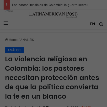
Los narcos invisibles de Colombia: la guerra secreta por la verdad, el poder y la nueva economía de la droga
Menu
Se
EN
Home
/
ANÁLISIS
ANÁLISIS
La violencia religiosa en
Colombia: los pastores
necesitan protección antes
de que la política convierta
la fe en un blanco