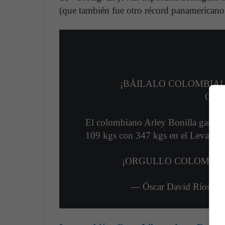
(que también fue otro récord panamericano
¡BÁILALO COLOMBIA!
CON
El colombiano Arley Bonilla ganó 
109 kgs con 347 kgs en el Levantam
¡ORGULLO COLOMBI
— Óscar David Ríos Gi