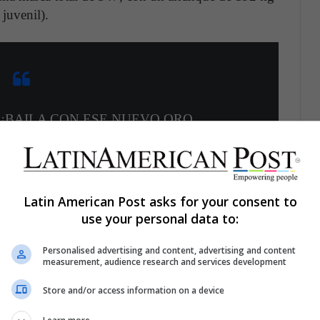
 juvenil).
 ¡BAILA CON ESE NUEVO ORO
TINENTAL!
la presea DORADA en la categoría de más de
iento de Pesas de los Panamericanos Júnior.
Latin American Post asks for your consent to
use your personal data to:
ANO!
pic.twitter.com/CBKq3o51Fl
Personalised advertising and content, advertising and content
measurement, audience research and services development
l (@Orios8)
November 29, 2021
Store and/or access information on a device