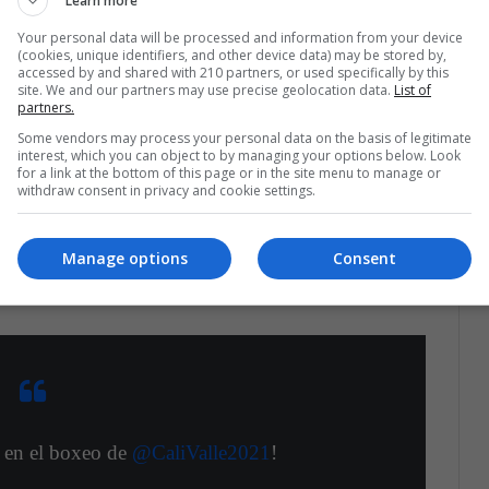
Learn more
na: Colombia nuevamente a las puertas de la
Your personal data will be processed and information from your device
(cookies, unique identifiers, and other device data) may be stored by,
accessed by and shared with 210 partners, or used specifically by this
site. We and our partners may use precise geolocation data.
List of
partners.
a siempre
se ha destacado por sus grandes
Some vendors may process your personal data on the basis of legitimate
os Junior el torneo de boxeo concluyó con un
interest, which you can object to by managing your options below. Look
for a link at the bottom of this page or in the site menu to manage or
l conjunto colombiano conquisto
tres medallas de
withdraw consent in privacy and cookie settings.
Manage options
Consent
lon Hurtado(+91kig) y Camila Camilo (+60kg)
rtunidad.
 en el boxeo de
@CaliValle2021
!