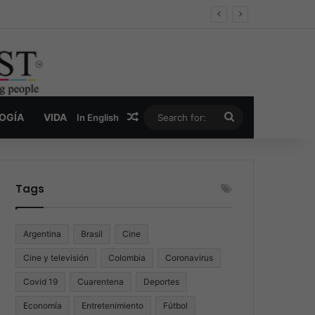
er y la nueva economía de la droga
Random Article
Search
LOGÍA
VIDA
In English
for:
Tags
Argentina
Brasil
Cine
Cine y televisión
Colombia
Coronavirus
Covid 19
Cuarentena
Deportes
Economía
Entretenimiento
Fútbol