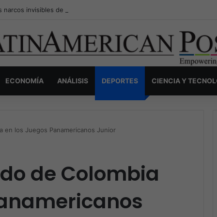
s narcos invisibles de Colombia: la guerra secreta por la verdad, el pod
ECONOMÍA
ANÁLISIS
DEPORTES
CIENCIA Y TECNO
a en los Juegos Panamericanos Junior
do de Colombia
Panamericanos