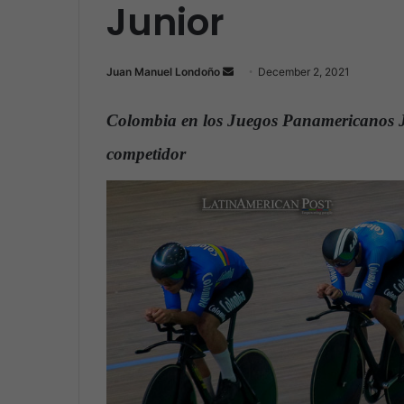
Junior
Juan Manuel Londoño
S
December 2, 2021
e
n
Colombia en los Juegos Panamericanos J
d
competidor
.
a
n
e
m
a
i
l