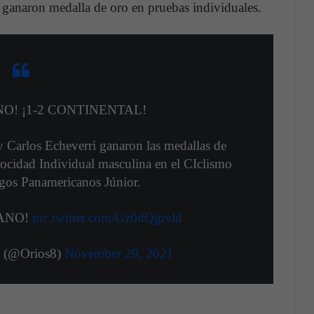
anaron medalla de oro en pruebas individuales.
O! ¡1-2 CONTINENTAL!
 Carlos Echeverri ganaron las medallas de
cidad Individual masculina en el CIclismo
egos Panamericanos Júnior.
ANO!
pic.twitter.com/Gz0dQjpvld
l (@Orios8)
November 29, 2021