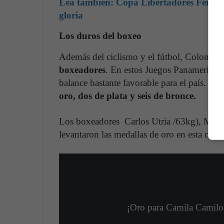
Lea también: Copa Libertadores Femeni
gloria
Los duros del boxeo
Además del ciclismo y el fútbol, Colombi
boxeadores
. En estos Juegos Panamerican
balance bastante favorable para el país. E
oro, dos de plata y seis de bronce.
Los boxeadores Carlos Utria /63kg), Mar
levantaron las medallas de oro en esta opo
¡Oro para Camila Camilo