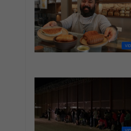
VI
VI