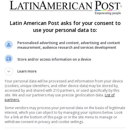
The Latin American Post Staff
April 21, 2026
1,840
Cuba observa cómo las noches
Latin American Post asks for your consent to
de La Habana se apagan
use your personal data to:
mientras la crisis devora la
alegría
Personalised advertising and content, advertising and content
measurement, audience research and services development
La desaparición de la vida nocturna en La Habana
Store and/or access information on a device
es más que una historia de turismo. Las calles
DA
oscurecidas de…
Learn more
Read More »
Your personal data will be processed and information from your device
(cookies, unique identifiers, and other device data) may be stored by,
accessed by and shared with 210 partners, or used specifically by this
site. We and our partners may use precise geolocation data.
List of
The Latin American Post Staff
April 16, 2026
1,129
partners.
Cuba vende prestigio de sus
Some vendors may process your personal data on the basis of legitimate
puros mientras la escasez vacía
interest, which you can object to by managing your options below. Look
for a link at the bottom of this page or in the site menu to manage or
estantes y los trabajadores
withdraw consent in privacy and cookie settings.
resisten