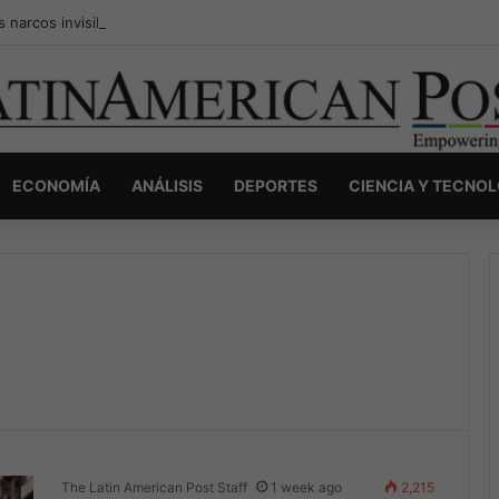
s narcos invisibles de Colombia: la guerra secreta por la verdad, el pod
ECONOMÍA
ANÁLISIS
DEPORTES
CIENCIA Y TECNO
The Latin American Post Staff
1 week ago
2,215