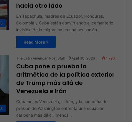
hacia otro lado
En Tapachula, madres de Ecuador, Honduras,
Colombia y Cuba están convirtiendo el cementerio
IS
invisible de la migración en una acusación…
Read More »
The Latin American Post Staff
April 30, 2026
1,790
Cuba pone a prueba la
aritmética de la política exterior
de Trump más allá de
Venezuela e Irán
Cuba no es Venezuela, ni Irán, y la campaña de
presión de Washington enfrenta una ecuación
IS
caribeña más difícil: menos…
Read More »