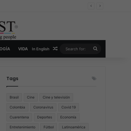
er y la nueva economía de la droga
Random Article
Search
LOGÍA
VIDA
In English
for:
Tags
Brasil
Cine
Cine y televisión
Colombia
Coronavirus
Covid 19
Cuarentena
Deportes
Economía
Entretenimiento
Fútbol
Latinoamérica