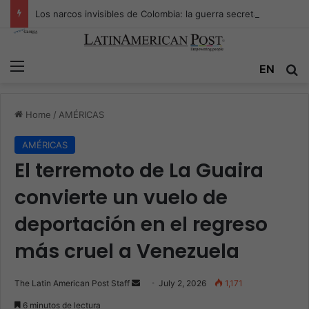
Los narcos invisibles de Colombia: la guerra secreta por la verdad, el poder y la nueva economía de la droga
Menu
Se
EN
Home
/
AMÉRICAS
AMÉRICAS
El terremoto de La Guaira
convierte un vuelo de
deportación en el regreso
más cruel a Venezuela
Send
The Latin American Post Staff
July 2, 2026
1,171
an
6 minutos de lectura