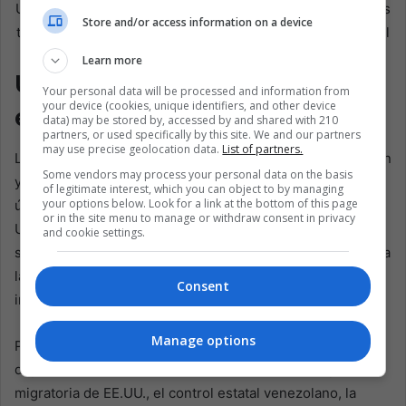
Un rescatista reacciona junto a un edificio afectado por los
Store and/or access information on a device
terremotos el martes en La Guaira, Venezuela. EFE/Miguel
Gutiérrez
Learn more
Un país hecho para irse se
Your personal data will be processed and information from
your device (cookies, unique identifiers, and other device
enfrenta al regreso
data) may be stored by, accessed by and shared with 210
partners, or used specifically by this site. We and our partners
may use precise geolocation data.
List of partners.
La crisis de Venezuela ha hecho que partir sea algo común
Some vendors may process your personal data on the basis
y regresar, algo complicado. Millones se han ido en los
of legitimate interest, which you can object to by managing
your options below. Look for a link at the bottom of this page
últimos años, dispersándose por América Latina y Estados
or in the site menu to manage or withdraw consent in privacy
Unidos, enviando dinero a hogares donde las remesas
and cookie settings.
suelen ser tanto un salvavidas como una disculpa. Volver a
la fuerza no es simplemente cruzar la frontera en sentido
Consent
inverso. Es enfrentar la razón por la que uno se fue.
Manage options
Por eso el vuelo 164 es más que una historia de
deportación. Se ubica en la intersección entre la política
migratoria de EE.UU., el control estatal venezolano, la