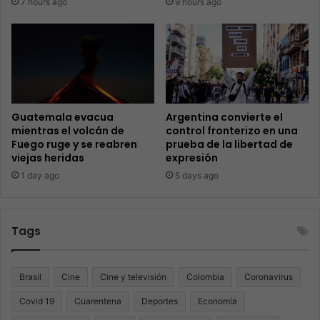
7 hours ago
9 hours ago
Guatemala evacua
Argentina convierte el
mientras el volcán de
control fronterizo en una
Fuego ruge y se reabren
prueba de la libertad de
viejas heridas
expresión
1 day ago
5 days ago
Tags
Brasil
Cine
Cine y televisión
Colombia
Coronavirus
Covid 19
Cuarentena
Deportes
Economía