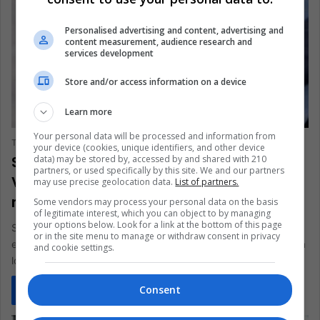
Personalised advertising and content, advertising and
content measurement, audience research and
services development
Store and/or access information on a device
Learn more
VIDA
Your personal data will be processed and information from
The Latin American Post Staff
August 20, 2025
5,175
your device (cookies, unique identifiers, and other device
Superviviente colombiano del Gueto de
data) may be stored by, accessed by and shared with 210
partners, or used specifically by this site. We and our partners
Varsovia construyó un siglo de
may use precise geolocation data.
List of partners.
renovación
Some vendors may process your personal data on the basis
of legitimate interest, which you can object to by managing
your options below. Look for a link at the bottom of this page
Samuel Gutman, sobreviviente del Gueto de Varsovia y
or in the site menu to manage or withdraw consent in privacy
empresario colombiano de larga trayectoria, murió en Bogotá a
and cookie settings.
los 100 años.…
Consent
Read More »