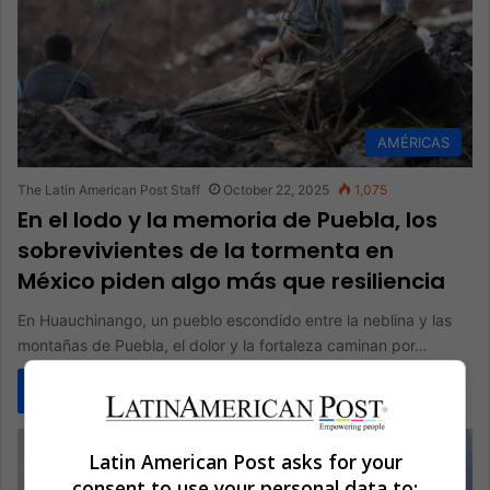
AMÉRICAS
The Latin American Post Staff
October 22, 2025
1,075
En el lodo y la memoria de Puebla, los
sobrevivientes de la tormenta en
México piden algo más que resiliencia
En Huauchinango, un pueblo escondido entre la neblina y las
montañas de Puebla, el dolor y la fortaleza caminan por…
Read More »
Latin American Post asks for your
consent to use your personal data to: