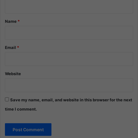
n
t
*
Name
*
Email
*
Website
Save my name, email, and website in this browser for the next
time I comment.