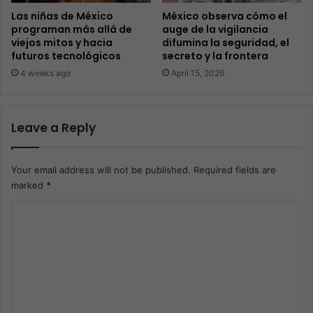
Las niñas de México
México observa cómo el
programan más allá de
auge de la vigilancia
viejos mitos y hacia
difumina la seguridad, el
futuros tecnológicos
secreto y la frontera
4 weeks ago
April 15, 2026
Leave a Reply
Your email address will not be published.
Required fields are
marked
*
C
o
m
m
e