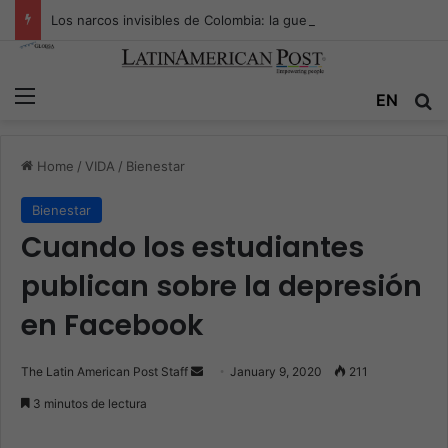
Los narcos invisibles de Colombia: la guerra secreta por la verdad, el poder y la nueva economía de la droga
Menu
EN
S
Home
/
VIDA
/
Bienestar
Bienestar
Cuando los estudiantes
publican sobre la depresión
en Facebook
The Latin American Post Staff
S
January 9, 2020
211
e
3 minutos de lectura
n
d