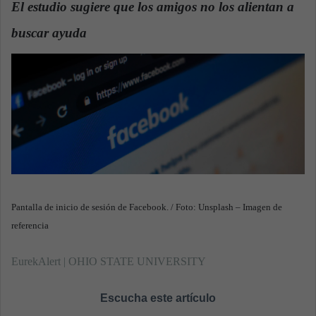
El estudio sugiere que los amigos no los alientan a
a
buscar ayuda
.
n
e
m
a
i
l
Pantalla de inicio de sesión de Facebook. / Foto: Unsplash – Imagen de
referencia
EurekAlert | OHIO STATE UNIVERSITY
Escucha este artículo