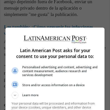
amigo deprimido fuera de Facebook, enviar un
mensaje privado dentro de la aplicación o
simplemente "me gusta" la publicación.
Lee también:
¿Cómo prevenir las infecciones
vaginales por hongos?
Aunque los participantes informaron que ninguno de
sus amigos sugirió que buscaran ayuda, Cash dijo que
Latin American Post asks for your
simpatiza con la difícil situación de estos amigos.
consent to use your personal data to:
"Para los amigos que leen estas publicaciones, a
Personalised advertising and content, advertising and
content measurement, audience research and
menudo tienen que leer entre líneas, ya que pocas
services development
personas salieron y dijeron que estaban deprimidas",
Store and/or access information on a device
dijo Cash.
Learn more
"Muchas personas usaron citas y letras de
Your personal data will be processed and information from
canciones para hablar sobre cómo se sienten, por
your device (cookies, unique identifiers, and other device