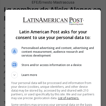
EFE/Ernesto Mastrascusa
La sombra de Alicia Alonso en
La Habana
“La Magia de la Danza” se construye a partir de los
Latin American Post asks for your
momentos más reconocibles del repertorio de la
consent to use your personal data to:
compañía. Incluye selecciones de Giselle, La Bella
Durmiente, El Cascanueces, Coppélia, Don Quijote y El
Personalised advertising and content, advertising and
content measurement, audience research and
Lago de los Cisnes, obras que están en el corazón de la
services development
tradición global del ballet. Pero bajo los pies cubanos,
Store and/or access information on a device
nunca han sido simples reliquias europeas importadas.
Alonso y la escuela cubana las absorbieron,
Learn more
reinterpretaron y formaron generaciones para bailarlas
Your personal data will be processed and information from
con una mezcla particular de precisión técnica, claridad
your device (cookies, unique identifiers, and other device
dramática e intensidad emocional.
data) may be stored by, accessed by and shared with 210
partners, or used specifically by this site. We and our partners
may use precise geolocation data.
List of partners.
También hay un homenaje dentro del programa: “Sinfonía
Some vendors may process your personal data on the basis