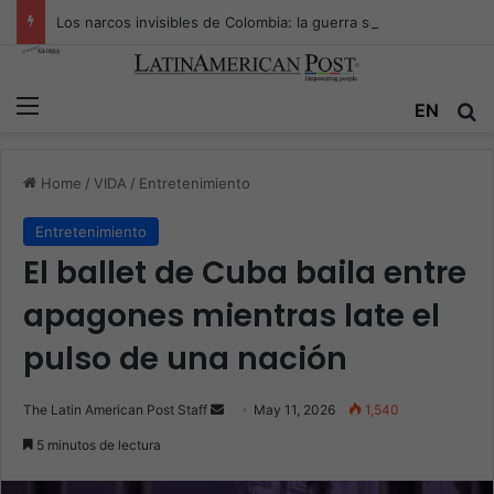
Los narcos invisibles de Colombia: la guerra secreta por la verdad, el poder y la nueva economía de la droga
Menu
Se
EN
Home
/
VIDA
/
Entretenimiento
Entretenimiento
El ballet de Cuba baila entre
apagones mientras late el
pulso de una nación
Send
The Latin American Post Staff
May 11, 2026
1,540
an
5 minutos de lectura
email