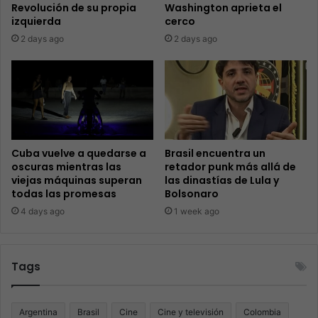
Revolución de su propia
Washington aprieta el
izquierda
cerco
2 days ago
2 days ago
Cuba vuelve a quedarse a
Brasil encuentra un
oscuras mientras las
retador punk más allá de
viejas máquinas superan
las dinastías de Lula y
todas las promesas
Bolsonaro
4 days ago
1 week ago
Tags
Argentina
Brasil
Cine
Cine y televisión
Colombia